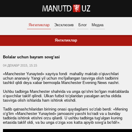
Янгиликлар
Эксклюзив
Блог
Медиа
Янгиликлар
Bolalar uchun bayram sovg‘asi
04 ДЕКАБР 2015, 15:15
«Manchester Yunayted» xayriya fondi mahalliy maktab o‘qiuvchilari
uchun ananaviy Yangi yil uchun mo‘ljallangan tasvirga olish tadbirini
tashkil qildi deya xabar bermoqda Manchester Evening News nashri.
Ushbu tadbirga Manchester shahrida va unga qo‘shni bo‘lgan maktablarda
o‘quvchilar taklif qilindi. Ulkan futbol to‘plaridan yasalgan archa oldida
tasvirga olish ishlarida ham ishtirok etishdi.
Tadib qatnashchilaridan birining onasi quydagilarni so‘zlab berdi: «Mening
o‘g‘lim «Manchester Yunayted» jamoasini yaxshi ko‘radi va u bunday
tadbirda ishtirok etishni orzu qilardi. U ushbu tadbirga tug‘ulgan kuning
ertasida taklif oldi, va bu unga o‘ziga xos katta ajoyib sovg‘a bo‘ldi!».