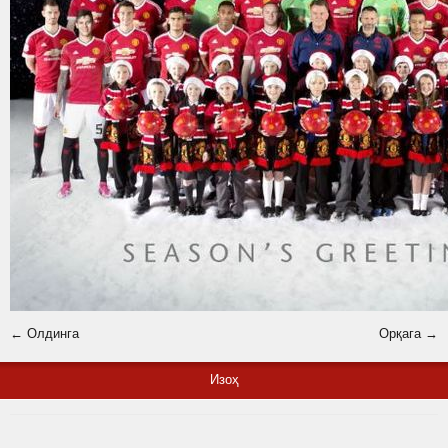
← Олдинга
Орқага →
Изоҳ