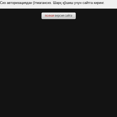
Сиз авторизациядан ўтмагансиз. Шарҳ қўшиш учун сайтга киринг.