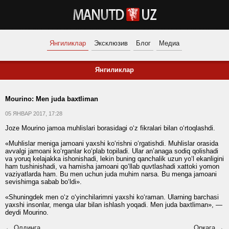
Янгиликлар
Эксклюзив
Блог
Медиа
Янгиликлар
Mourino: Men juda baxtliman
05 ЯНВАР 2017, 17:28
Joze Mourino jamoa muhlislari borasidagi o‘z fikralari bilan o‘rtoqlashdi.
«Muhlislar meniga jamoani yaxshi ko‘rishni o‘rgatishdi. Muhlislar orasida
avvalgi jamoani ko‘rganlar ko‘plab topiladi. Ular an’anaga sodiq qolishadi
va yoruq kelajakka ishonishadi, lekin buning qanchalik uzun yo‘l ekanligini
ham tushinishadi, va hamisha jamoani qo‘llab quvtlashadi xattoki yomon
vaziyatlarda ham. Bu men uchun juda muhim narsa. Bu menga jamoani
sevishimga sabab bo‘ldi».
«Shuningdek men o‘z o‘yinchilarimni yaxshi ko‘raman. Ularning barchasi
yaxshi insonlar, menga ular bilan ishlash yoqadi. Men juda baxtliman», —
deydi Mourino.
← Олдинга
Орқага →