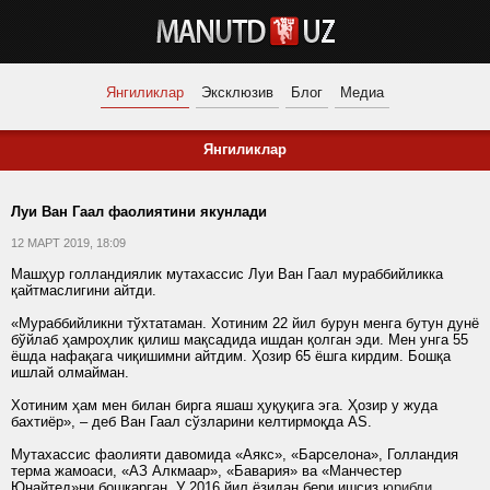
Янгиликлар
Эксклюзив
Блог
Медиа
Янгиликлар
Луи Ван Гаал фаолиятини якунлади
12 МАРТ 2019, 18:09
Машҳур голландиялик мутахассис Луи Ван Гаал мураббийликка
қайтмаслигини айтди.
«Мураббийликни тўхтатаман. Хотиним 22 йил бурун менга бутун дунё
бўйлаб ҳамроҳлик қилиш мақсадида ишдан қолган эди. Мен унга 55
ёшда нафақага чиқишимни айтдим. Ҳозир 65 ёшга кирдим. Бошқа
ишлай олмайман.
Хотиним ҳам мен билан бирга яшаш ҳуқуқига эга. Ҳозир у жуда
бахтиёр», – деб Ван Гаал сўзларини келтирмоқда AS.
Мутахассис фаолияти давомида «Аякс», «Барселона», Голландия
терма жамоаси, «АЗ Алкмаар», «Бавария» ва «Манчестер
Юнайтед»ни бошқарган. У 2016 йил ёзидан бери ишсиз
юрибди
.