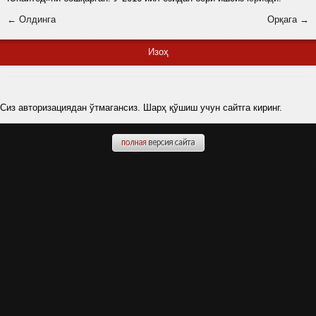
← Олдинга
Орқага →
Изоҳ
Сиз авторизациядан ўтмагансиз. Шарҳ қўшиш учун сайтга киринг.