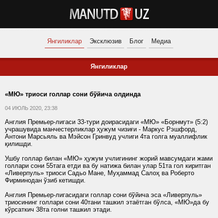
Янгиликлар
Эксклюзив
Блог
Медиа
Янгиликлар
«МЮ» триоси голлар сони бўйича олдинда
04 ИЮЛЬ 2020, 23:38
Англия Премьер-лигаси 33-тури доирасидаги «МЮ» «Борнмут» (5:2)
учрашувида манчестерликлар ҳужум чизиғи - Маркус Рэшфорд,
Антони Марсьяль ва Мэйсон Гринвуд учлиги 4та голга муаллифлик
қилишди.
Ушбу голлар билан «МЮ» ҳужум учлигининг жорий мавсумдаги жами
голлари сони 55тага етди ва бу натижа билан улар 51та гол киритган
«Ливерпуль» триоси Садьо Мане, Муҳаммад Салоҳ ва Роберто
Фирминодан ўзиб кетишди.
Англия Премьер-лигасидаги голлар сони бўйича эса «Ливерпуль»
триосининг голлари сони 40тани ташкил этаётган бўлса, «МЮ»да бу
кўрсаткич 38та голни ташкил этади.