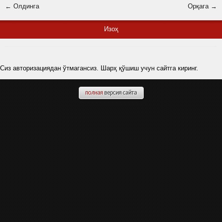
← Олдинга
Орқага →
Изоҳ
Сиз авторизациядан ўтмагансиз. Шарҳ қўшиш учун сайтга киринг.