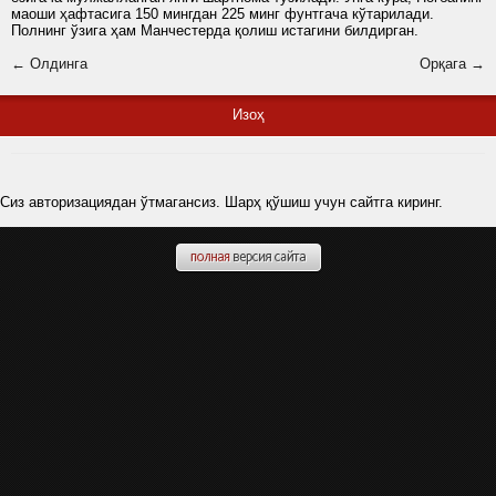
маоши ҳафтасига 150 мингдан 225 минг фунтгача кўтарилади.
Полнинг ўзига ҳам Манчестерда қолиш истагини билдирган.
← Олдинга
Орқага →
Изоҳ
Сиз авторизациядан ўтмагансиз. Шарҳ қўшиш учун сайтга киринг.