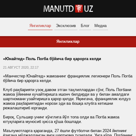
Янгиликлар
Эксклюзив
Блог
Медиа
Янгиликлар
«Юнайтед» Поль Погба бўйича бир қарорга келди
21 АВГУСТ 2020, 22:17
«Манчестер Юнайтед» жамоанинг франциялик легионери Поль Погба
бўйича бир қарорга келди.
Клуб раҳбарияти узоқ давом этган таҳлиллардан сўнг, Поль Погбани
жамоа ўйинини кучайтиришга ишонч билдирди ва у билан амалдаги
шартномани узайтиришга қарор қилди. Яқингача, франциялик юлдуз
жамоа раҳбариятидан норози эди ва бошқа клубга кетишни
режалаштириб юрганди.
Бироқ, Сульшер унинг кўнглига йўл топа олди ва Погба жамоа
ютуқларига муносиб ҳисса қўша бошлади.
Маълумотларга қараганда, 27 ёшли футболчи билан 2024 йилнинг
ёзигача мўлжалланган янги шартнома тузилади. Унга кўра, Погбанинг