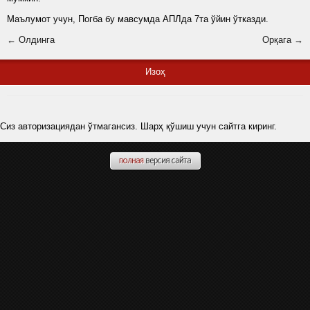
Маълумот учун, Погба бу мавсумда АПЛда 7та ўйин ўтказди.
← Олдинга
Орқага →
Изоҳ
Сиз авторизациядан ўтмагансиз. Шарҳ қўшиш учун сайтга киринг.