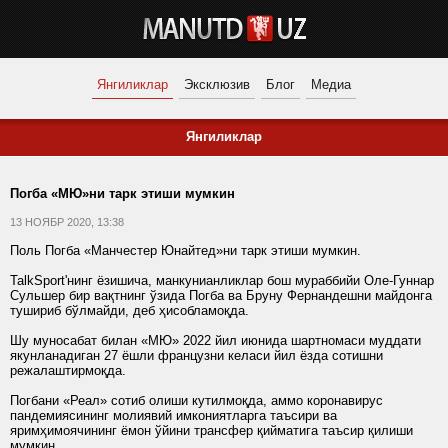
Янгиликлар
Эксклюзив
Блог
Медиа
Янгиликлар
Погба «МЮ»ни тарк этиши мумкин
13 НОЯБР 2020, 13:38
Поль Погба «Манчестер Юнайтед»ни тарк этиши мумкин.
TalkSport'нинг ёзишича, манкунианликлар бош мураббийи Оле-Гуннар
Сульшер бир вақтнинг ўзида Погба ва Бруну Фернандешни майдонга
тушириб бўлмайди, деб ҳисобламоқда.
Шу муносабат билан «МЮ» 2022 йил июнида шартномаси муддати
якунланадиган 27 ёшли французни келаси йил ёзда сотишни
режалаштирмоқда.
Погбани «Реал» сотиб олиши кутилмоқда, аммо коронавирус
пандемиясининг молиявий имкониятларга таъсири ва
яримҳимоячининг ёмон ўйини трансфер қийматига таъсир қилиши
мумкин.