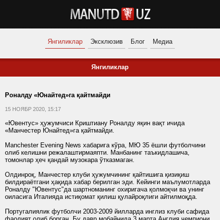
Янгиликлар
Эксклюзив
Блог
Медиа
Янгиликлар
Роналду «Юнайтед»га қайтмайди
15 НОЯБР 2020, 15:17
«Ювентус» ҳужумчиси Криштиану Роналду яқин вақт ичида
«Манчестер Юнайтед»га қайтмайди.
Manchester Evening News хабарига кўра, МЮ 35 ёшли футболчини
олиб келишни режалаштирмаяпти. Манбанинг таъкидлашича,
томонлар ҳеч қандай музокара ўтказмаган.
Олдинроқ, Манчестер клуби ҳужумчининг қайтишига қизиқиш
билдираётгани ҳақида хабар берилган эди. Кейинги маълумотларда
Роналду "Ювентус"да шартноманинг охиригача қолмоқчи ва унинг
оиласига Италияда истиқомат қилиш қулайроқлиги айтилмоқда.
Португалиялик футболчи 2003-2009 йилларда инглиз клуби сафида
фаолият олиб борган. Бу давр мобайнида 3 марта Англия чемпиони,