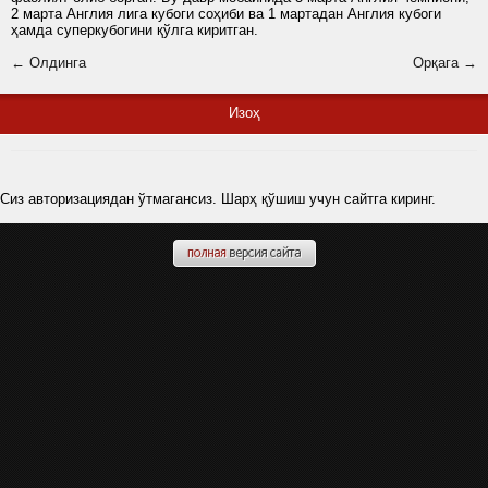
2 марта Англия лига кубоги соҳиби ва 1 мартадан Англия кубоги
ҳамда суперкубогини қўлга киритган.
← Олдинга
Орқага →
Изоҳ
Сиз авторизациядан ўтмагансиз. Шарҳ қўшиш учун сайтга киринг.