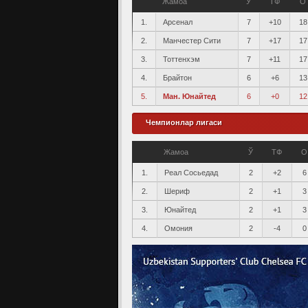
Жамоа
Ў
ТФ
О
1.
Арсенал
7
+10
18
2.
Манчестер Сити
7
+17
17
3.
Тоттенхэм
7
+11
17
4.
Брайтон
6
+6
13
5.
Ман. Юнайтед
6
+0
12
Чемпионлар лигаси
Жамоа
Ў
ТФ
О
1.
Реал Сосьедад
2
+2
6
2.
Шериф
2
+1
3
3.
Юнайтед
2
+1
3
4.
Омония
2
-4
0