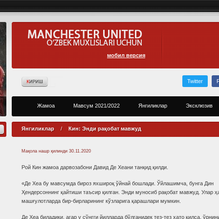
мобил версия
Twitter
Жамоа
Мавсум 2021/2022
Янгиликлар
Эксклюзив
Янгиликлар
/
Кин: Энди рақобат мавжуд
Мақола нашр қилинди
30.11.2020
Рой Кин жамоа дарвозабони Давид Де Хеани танқид қилди.
«Де Хеа бу мавсумда бироз яхшироқ ўйнай бошлади. Ўйлашимча, бунга Дин
Ҳендерсоннинг қайтиши таъсир қилган. Энди муносиб рақобат мавжуд. Улар ҳ
машғулотларда бир-бирларининг кўзларига қарашлари мумкин.
Де Хеа биладики, агар у сўнгги йилларда бўлганидек тез-тез хато қилса, ўрнин