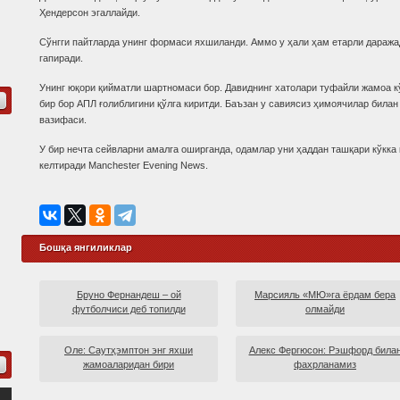
Ҳендерсон эгаллайди.
Сўнгги пайтларда унинг формаси яхшиланди. Аммо у ҳали ҳам етарли даража
гапиради.
Унинг юқори қийматли шартномаси бор. Давиднинг хатолари туфайли жамоа кў
бир бор АПЛ ғолиблигини қўлга киритди. Баъзан у савиясиз ҳимоячилар билан
вазифаси.
У бир нечта сейвларни амалга оширганда, одамлар уни ҳаддан ташқари кўкка 
келтиради Manchester Evening News.
Бошқа янгиликлар
Бруно Фернандеш – ой
Марсияль «МЮ»га ёрдам бера
футболчиси деб топилди
олмайди
Оле: Саутҳэмптон энг яхши
Алекс Фергюсон: Рэшфорд била
жамоаларидан бири
фахрланамиз