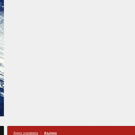
Ҳуқуқ эгаларига
Аълоқа