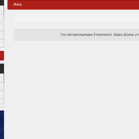
Изоҳ
Сиз авторизациядан ўтмагансиз. Шарҳ қўшиш учу