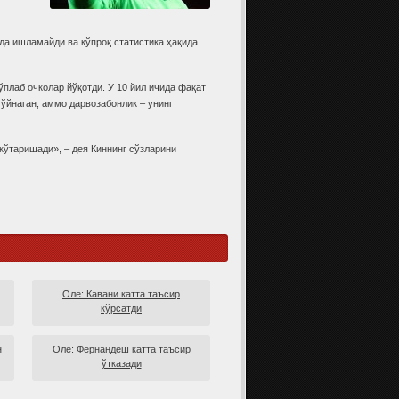
да ишламайди ва кўпроқ статистика ҳақида
плаб очколар йўқотди. У 10 йил ичида фақат
 ўйнаган, аммо дарвозабонлик – унинг
кўтаришади», – дея Киннинг сўзларини
Оле: Кавани катта таъсир
кўрсатди
н
Оле: Фернандеш катта таъсир
ўтказади