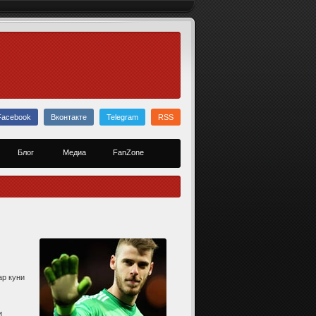
Facebook
Вконтакте
Telegram
RSS
Блог
Медиа
FanZone
ар куни
и