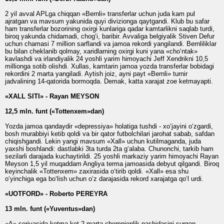
2 yil avval APLga chiqqan «Bernli» transferlar uchun juda kam pul
ajratgan va mavsum yakunida quyi divizionga qaytgandi. Klub bu safar
ham transferlar bozorining oxirgi kunlariga qadar kamtarlikni saqlab turdi,
biroq yakunda chidamadi, chog‘i, baribir. Avvaliga belgiyalik Stiven Defur
uchun chamasi 7 million sarflandi va jamoa rekordi yangilandi. Bernliliklar
bu bilan cheklanib qolmay, xaridlarning oxirgi kuni yana «cho‘ntak»
kavlashdi va irlandiyalik 24 yoshli yarim himoyachi Jeff Xendrikni 10,5
millionga sotib olishdi. Xullas, kamtarin jamoa yozda transferlar bobidagi
rekordini 2 marta yangiladi. Aytish joiz, ayni payt «Bernli» turnir
jadvalining 14-qatorida bormoqda. Demak, katta xarajat zoe ketmayapti.
«XALL SITI» - Rayan MEYSON
12,5 mln. funt («Tottenxem»dan)
Yozda jamoa qandaydir «depressiya» holatiga tushdi - xo‘jayini o‘zgardi,
bosh murabbiyi ketib qoldi va bir qator futbolchilari jarohat sabab, safdan
chiqishgandi. Lekin yangi mavsum «Xall» uchun kutilmaganda, juda
yaxshi boshlandi: dastlabki 3ta turda 2ta g‘alaba. Chunonchi, tarkib ham
sezilarli darajada kuchaytirildi. 25 yoshli markaziy yarim himoyachi Rayan
Meyson 1,5 yil muqaddam Angliya terma jamoasida debyut qilgandi. Biroq
keyinchalik «Tottenxem» zaxirasida o‘tirib qoldi. «Xall» esa shu
o‘yinchiga ega bo‘lish uchun o‘z darajasida rekord xarajatga qo‘l urdi.
«UOTFORD» - Roberto PEREYRA
13 mln. funt («Yuventus»dan)
«A» seriyasida ketma-ket 2 marta chempionlik nashidasini surgan