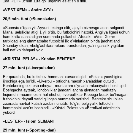
1da «Lill» uchun 11ta gol urganini eslatish o‘rinli.
«VEST XEM» - Andre AYYu
20,5 mln. funt («Suonsi»dan)
«Suonsi» o‘tgan yili Ayyuni tekinga olib, ajoyib biznesga asos solgandi.
Mana, uelsliklar atigi 1 yil o‘tib, bu futbolchini hattoki, Angliya ligasi uchun
ham katta sanaladigan summada pullashdi. Afsuski, «Vest Xem»
tarixidagi eng qimmatbaho futbolchi ilk o‘yinlaridan birida jarohatlandi.
Shunday ekan, «bolg‘achilar» rekord transferdan, ya’ni ganalik yigitdan
hali naf ko‘rishgani yo‘q.
«KRISTAL PELAS» - Kristian BENTEKE
27 mln. funt («Liverpul»dan)
Bir qarashda, bu kelishuv hammani xursand qildi: «Pelas» yaxshigina
ijrochiga ega bo‘ldi, «Liverpul» ortiqcha maosh xarajatidan qutuldi,
Bentekening o‘zi esa nihoyat, muntazam o‘ynash imkoniyatini hosil qildi.
Bosh­qacha aytsak, londonliklar jamoani ancha qiynagan markaziy
hujumchi muammosini hal etishdi, liverpulliklar Kloppga kerak bo‘lmagan
futbolchini deyarli xarid qilingan summada sotishdi, Benteke shu bilan
zaxirada navbat kutish azobini unutdi. To‘g‘ri, belgiyalik futbolchi
hammasini «zo‘r» boshladi - «Kristal Pelas» va «Bernli»ni adashtirib
yubordi.
«LESTER» - Islom SLIMANI
29 mln. funt («Sporting»dan)