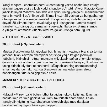
Yangi maqom - chempion nomi «Lester»ning yozda ancha ko‘p xarajat
qilishini taqozo etdi va klub xuddi shunday yo‘l tutdi. Ayyor Klaudio Raneri
jazoirlik Riyod Mahrezni tarkibda olib qolib, uning yoniga bu mamlakatning
yana bir vakilini qo‘shib qo‘ydi. Slimani hozir 28 yoshda va bungacha top-
chempionatlarda o‘ynagan emasdi. Bir qarashda, «tulkilar» uning uchun
deyarli 30 «limon» berib, tavakkalga qo‘l urishgandek, ammo rekord
transfer hozirdanoq o‘z samarasini beryapti. Harqalay, Slimani jamoa
o‘yiniga muammosiz kirishib ketdi va gollar urishga ham ulgurdi.
«TOTTENXEM» - Mussa SISSOKO
30 mln. funt («Nyukasl»dan)
Mussa Sissokoning ikki qiyofasi bor: birinchisi - yaqinda Fransiya terma
jamoasi bilan Yevropa chempioni bo‘lishga yaqin kelgan jonkuyar
futbolchi, ikkinchisi - o‘tgan mavsum «Nyukasl» safida chempionshipga
qulashni boshdan kechirgan omadsiz. «Tottenxem» tabiiyki, 30 «limon»ni
uning birinchi qiyofasi uchun berdi. «Taqachilar»ning chempionatdagi
ishlari joyida, demak, hozirda Sissokoni asl narxidan qimmatroq
baholashgani xususida gapirish o‘rinsiz.
«MANChESTER YuNAYTED» - Pol POGBA
89 mln. funt («Yuventus»dan)
Nafaqat «MYu», balki butun futbol tarixidagi rekord kelishuv. Barchasi
haqida ko‘p va xo‘p gapirildi va ularni takrorlash shart emas. Lekin
fransiyalik yigitning hozircha jahon rekordchisiga mos darajada
harakatlanmayotgani ham ayni haqiqat.