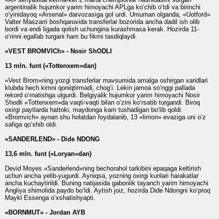
argentinalik hujumkor yarim himoyachi APL­ga ko‘chib o‘tdi va birinchi
o‘yinidayoq «Arsenal» darvozasiga gol urdi. Umuman olganda, «Uotford»
Valter Maszarri boshqaruvida transferlar bozorida ancha dadil ish olib
bordi va endi ligada qolish uchungina kurashmasa kerak. Hozirda 11-
o‘rinni egallab turgani ham bu fikrni tasdiqlaydi.
«VEST BROMVICh» - Nosir ShODLI
13 mln. funt («Tottenxem»dan)
«Vest Brom»ning yozgi transferlar mavsumida amalga oshirgan xaridlari
klubda hech kimni qoniqtirmadi, chog‘i. Lekin jamoa so‘nggi pallada
rekord o‘rnatishga ulgurdi. Belgiyalik hujumkor yarim himoyachi Nosir
Shodli «Tottenxem»da vaqti-vaqti bilan o‘zini ko‘rsatib turgandi. Biroq
oxirgi paytlarda hattoki, maydonga kam tushadigan bo‘lib qoldi.
«Bromvich» aynan shu holatdan foydalanib, 13 «limon» evaziga uni o‘z
safiga qo‘shib oldi.
«SANDERLEND» - Dide NDONG
13,6 mln. funt («Loryan»dan)
Devid Moyes «Sanderlend»ning bechorahol tarkibini epaqaga keltirish
uchun ancha yelib-yugurdi. Ayniqsa, yozning oxirgi kunlari harakatlar
ancha kuchaytirildi. Buning natijasida gabonlik tayanch yarim himoyachi
Angliya shimolida paydo bo‘ldi. Aytish joiz, hozirda Dide Ndongni ko‘proq
Maykl Essenga o‘xshatishyapti.
«BORNMUT» - Jordan AYB