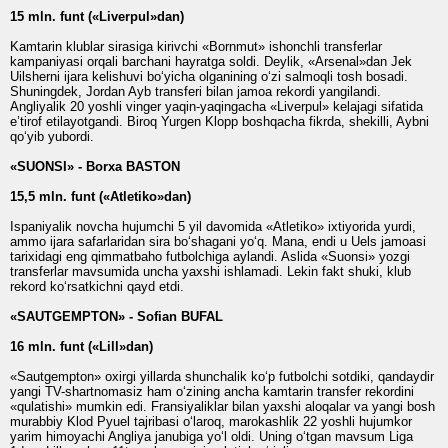
15 mln. funt («Liverpul»dan)
Kamtarin klublar sirasiga kirivchi «Bornmut» ishonchli transferlar
kampaniyasi orqali barchani hayratga soldi. Deylik, «Arsenal»dan Jek
Uilsherni ijara kelishuvi bo‘yicha olganining o‘zi salmoqli tosh bosadi.
Shuningdek, Jordan Ayb transferi bilan jamoa rekordi yangilandi.
Angliyalik 20 yoshli vinger yaqin-yaqingacha «Liverpul» kelajagi sifatida
e’tirof etilayotgandi. Biroq Yurgen Klopp boshqacha fikrda, shekilli, Aybni
qo‘yib yubordi.
«SUONSI» - Borxa BASTON
15,5 mln. funt («Atletiko»dan)
Ispaniyalik novcha hujumchi 5 yil davomida «Atletiko» ixtiyorida yurdi,
ammo ijara safarlaridan sira bo‘shagani yo‘q. Mana, endi u Uels jamoasi
tarixidagi eng qimmatbaho futbolchiga aylandi. Aslida «Suonsi» yozgi
transferlar mavsumida uncha yaxshi ishlamadi. Lekin fakt shuki, klub
rekord ko‘rsatkichni qayd etdi.
«SAUTGEMPTON» - Sofian BUFAL
16 mln. funt («Lill»dan)
«Sautgempton» oxirgi yillarda shunchalik ko‘p futbolchi sotdiki, qandaydir
yangi TV-shartnomasiz ham o‘zining ancha kamtarin transfer rekordini
«qulatishi» mumkin edi. Fransiyaliklar bilan yaxshi aloqalar va yangi bosh
murabbiy Klod Pyuel tajribasi o‘laroq, marokashlik 22 yoshli hujumkor
yarim himoyachi Angliya janubiga yo‘l oldi. Uning o‘tgan mavsum Liga