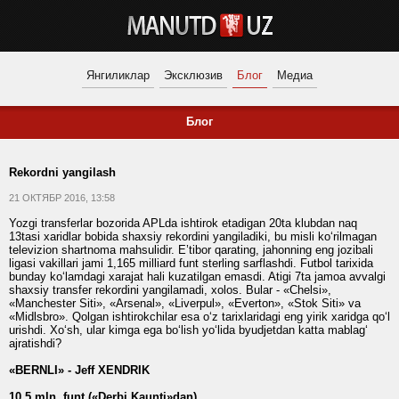
Янгиликлар
Эксклюзив
Блог
Медиа
Блог
Rekordni yangilash
21 ОКТЯБР 2016, 13:58
Yozgi transferlar bozorida APLda ishtirok etadigan 20ta klubdan naq
13tasi xaridlar bobida shaxsiy rekordini yangiladiki, bu misli ko‘rilmagan
televizion shartnoma mahsulidir. E’tibor qarating, jahonning eng jozibali
ligasi vakillari jami 1,165 milliard funt sterling sarflashdi. Futbol tarixida
bunday ko‘lamdagi xarajat hali kuzatilgan emasdi. Atigi 7ta jamoa avvalgi
shaxsiy transfer rekordini yangilamadi, xolos. Bular - «Chelsi»,
«Manchester Siti», «Arsenal», «Liverpul», «Everton», «Stok Siti» va
«Midlsbro». Qolgan ishtirokchilar esa o‘z tarixlaridagi eng yirik xaridga qo‘l
urishdi. Xo‘sh, ular kimga ega bo‘lish yo‘lida byudjetdan katta mablag‘
ajratishdi?
«BERNLI» - Jeff XENDRIK
10,5 mln. funt («Derbi Kaunti»dan)