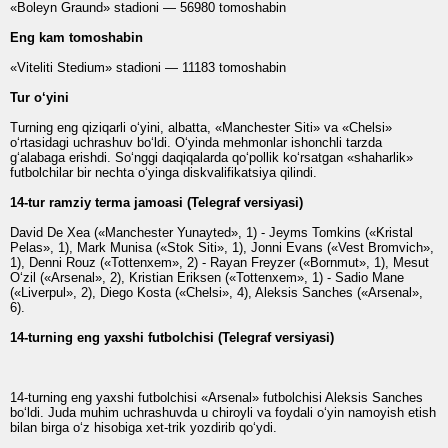
«Boleyn Graund» stadioni — 56980 tomoshabin
Eng kam tomoshabin
«Viteliti Stedium» stadioni — 11183 tomoshabin
Tur o‘yini
Turning eng qiziqarli o‘yini, albatta, «Manchester Siti» va «Chelsi»
o‘rtasidagi uchrashuv bo‘ldi. O‘yinda mehmonlar ishonchli tarzda
g‘alabaga erishdi. So‘nggi daqiqalarda qo‘pollik ko‘rsatgan «shaharlik»
futbolchilar bir nechta o‘yinga diskvalifikatsiya qilindi.
14-tur ramziy terma jamoasi (Telegraf versiyasi)
David De Xea («Manchester Yunayted», 1) - Jeyms Tomkins («Kristal
Pelas», 1), Mark Munisa («Stok Siti», 1), Jonni Evans («Vest Bromvich»,
1), Denni Rouz («Tottenxem», 2) - Rayan Freyzer («Bornmut», 1), Mesut
O‘zil («Arsenal», 2), Kristian Eriksen («Tottenxem», 1) - Sadio Mane
(«Liverpul», 2), Diego Kosta («Chelsi», 4), Aleksis Sanches («Arsenal»,
6).
14-turning eng yaxshi futbolchisi (Telegraf versiyasi)
14-turning eng yaxshi futbolchisi «Arsenal» futbolchisi Aleksis Sanches
bo‘ldi. Juda muhim uchrashuvda u chiroyli va foydali o‘yin namoyish etish
bilan birga o‘z hisobiga xet-trik yozdirib qo‘ydi.