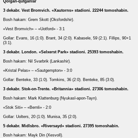
Qolgan-qutganlar
3 dekabr. Vest Bromvich. «Xautorns» stadioni. 22244 tomoshabin.
Bosh hakam: Grem Skott (Oksfordshir).
«Vest Bromvich» – «Uotford» - 3:1
Gollar: Evans, 16 (1:0). Brant, 34 (2:0). Kabasele, 59 (2:1). Fillips, 90+1
(3:1).
3 dekabr. London. «Selxerst Park» stadioni. 25393 tomoshabin.
Bosh hakam: Nil Svarbrik (Lankashir).
«Kristal Pelas» – «Sautgempton» - 3:0
Gollar: Benteke, 33 (1:0). Tomkins, 36 (2:0). Benteke, 85 (3:0).
3 dekabr. Stok-on-Trente. «Britannia» stadioni. 27306 tomoshabin.
Bosh hakam: Mark Klattenburg (Nyukasl-apon-Tayn).
«Stok Siti» – «Bernli» - 2:0
Gollar: Uolters, 20 (1:0). Munisa, 35 (2:0).
5 dekabr. Midlsbro. «Riversayd» stadioni. 27395 tomoshabin.
Bosh hakam: Mayk Din (Xesvoll).