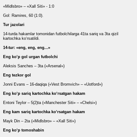
«Midlsbro» – «Xall Siti» - 1:0
Gol: Ramires, 60 (1:0).
Tur jazolari
14-turda hakamlar tomonidan futbolchilarga 41ta sariq va 3ta qizil
kartochka ko‘rsatildi.
14-tur: «eng, eng, eng...»
Eng ko‘p gol urgan futbolchi
Aleksis Sanches – 3ta («Arsenal»)
Eng tezkor gol
Jonni Evans – 16-daqiqa («Vest Bromvich» – «Uotford»)
Eng ko‘p sariq kartochka ko‘rsatgan hakam
Entoni Teylor – 5(2)ta («Manchester Siti» – «Chelsi»)
Eng kam sariq kartochka ko‘rsatgan hakam
Mayk Din – 2ta («Midlsbro» – «Xall Siti»)
Eng ko‘p tomoshabin