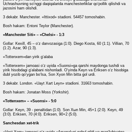
Uchrashuvning so‘nggi daqiqalarida manchesterliklar qo‘pollik qilishdi va
jazosini ham olishdi.
3 dekabr. Manchester. «Ittixod» stadioni. 54457 tomoshabin.
Bosh hakam: Entoni Teylor (Manchester).
«Manchester Siti» – «Chelsi» - 1:3
Gollar: Kexill, 45 – o‘z darvozasiga (1:0). Diego Kosta, 60 (1:1). Villian, 70
(1:2). Azar, 90 (1:3).
«Tottenxem»dan yirik g‘alaba
«Tottenxem» jamoasi o‘z uyida «Suonsi»ga qarshi maydonga tushdi va
yirik hisobdagi g‘alabani nishonladi. O‘yinda Keyn va Eriksen o‘z hisobiga
dubl yozib qo‘ygan bo‘lsa, Son Xyon Min bitta gol urdi.
3 dekabr. London. «Uayt Xart Leyn» stadioni. 31663 tomoshabin.
Bosh hakam: Jonatan Moss (Yorkshir).
«Tottenxem» – «Suonsi» - 5:0
Gollar: Keyn, 39 - penaltidan (1:0). Son X
ы
n Min, 45+1 (2:0). Keyn, 49
(3:0). Eriksen, 70 (4:0). Eriksen, 90+2 (5:0).
Sanchesdan xet-trik
«Vest Xem» jamoasi o‘z uyida «Arsenal»ni qabul qildi va mag‘lubiyatga