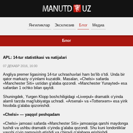
Янгиликлар
Эксклюзив
Блог
Медиа
Блог
APL: 14-tur statistikasi va natijalari
07 ДЕКАБР 2016, 16:00
Angliya premer ligasining 14-tur uchrashuvlari ham bo‘lib o‘tdi. Unda bir
qator markaziy o‘yinlarni kuzatdik. Masalan, «Chelsi» safarda
«Manchester Siti» ustidan g‘alaba qozondi. «Manchester Yunayted» esa
safardan 1 ochko bilan qaytdi.
Shuningdek, Yurgen Klopp boshchiligidagi «Liverpul» dramatik o‘yinda
alamli tarzda mag‘lubiyatga uchradi. «Arsenal» va «Tottenxem» esa yirik
hisobda g‘alaba qozonishdi.
«Chelsi» — yaqqol peshqadam
«Chelsi» jamoasi safarda «Manchester Siti» jamoasiga qarshi maydonga
tushdi va ushbu dramatik o‘yinda g‘alaba qozondi. Shu kuni londonliklar
yaxshi o‘yin namoyish etishdi va chiroyli g‘alabaga erishishdi.