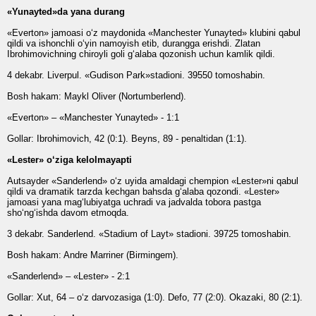
«Yunayted»da yana durang
«Everton» jamoasi o‘z maydonida «Manchester Yunayted» klubini qabul
qildi va ishonchli o‘yin namoyish etib, durangga erishdi. Zlatan
Ibrohimovichning chiroyli goli g‘alaba qozonish uchun kamlik qildi.
4 dekabr. Liverpul. «Gudison Park»stadioni. 39550 tomoshabin.
Bosh hakam: Maykl Oliver (Nortumberlend).
«Everton» – «Manchester Yunayted» - 1:1
Gollar: Ibrohimovich, 42 (0:1). Beyns, 89 - penaltidan (1:1).
«Lester» o‘ziga kelolmayapti
Autsayder «Sanderlend» o‘z uyida amaldagi chempion «Lester»ni qabul
qildi va dramatik tarzda kechgan bahsda g‘alaba qozondi. «Lester»
jamoasi yana mag‘lubiyatga uchradi va jadvalda tobora pastga
sho‘ng‘ishda davom etmoqda.
3 dekabr. Sanderlend. «Stadium of Layt» stadioni. 39725 tomoshabin.
Bosh hakam: Andre Marriner (Birmingem).
«Sanderlend» – «Lester» - 2:1
Gollar: Xut, 64 – o‘z darvozasiga (1:0). Defo, 77 (2:0). Okazaki, 80 (2:1).