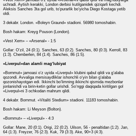
uchradi. Aytish kerakki, London derbisi kutilganidek qiziqarli kechdi.
Aleksis Sanches 3ta gol urib, to‘purarlik bo‘yicha Diego Kostaga yetib
oldi.
3 dekabr. London. «Boleyn Graund» stadioni. 56980 tomoshabin.
Bosh hakam: Kreyg Pouson (London).
«Vest Xem» – «Arsenal» - 1:5
Gollar: O‘zil, 24 (0:1). Sanches, 63 (0:2). Sanches, 80 (0:3). Kerroll, 83
(1:3). Chemberlen, 84 (1:4). Sanches, 86 (1:5).
«Liverpul»dan alamli mag‘lubiyat
«Bornmut» jamoasi o‘z uyida «Liverpul» klubini qabul qildi va g‘alaba
qozondi. Avvaliga mersisaydliklar ishonchli o‘yin bilan g‘alaba
qozonishayotgan edi. Ikkinchi bo‘limning ikkinchi qismida mezbonlar
jonlanishdi va birin-ketin gollar urishdi. So‘nggi daqiqada kiritilgan gol
«Liverpul»ni 3 ochkodan mahrum qildi.
4 dekabr. Bornmut. «Vitaliti Stedium» stadioni. 11183 tomoshabin.
Bosh hakam: Li Meyson (Bolton).
«Bornmut» – «Liverpul» - 4:3
Gollar: Mane, 20 (0:1). Origi, 22 (0:2). Uilson, 56 - penaltidan (1:2). Jan,
64 (1:3). Freyzer, 76 (2:3). Kuk, 79 (3:3). Ake, 90+3 (4:3).