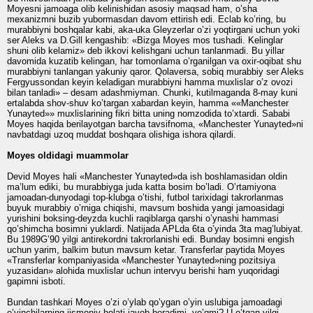
Moyesni jamoaga olib kelinishidan asosiy maqsad ham, o’sha
mexanizmni buzib yubormasdan davom ettirish edi. Eclab ko’ring, bu
murabbiyni boshqalar kabi, aka-uka Gleyzerlar o’zi yoqtirgani uchun yoki
ser Aleks va D.Gill kengashib: «Bizga Moyes mos tushadi. Kelinglar
shuni olib kelamiz» deb ikkovi kelishgani uchun tanlanmadi. Bu yillar
davomida kuzatib kelingan, har tomonlama o’rganilgan va oxir-oqibat shu
murabbiyni tanlangan yakuniy qaror. Qolaversa, sobiq murabbiy ser Aleks
Fergyussondan keyin keladigan murabbiyni hamma muxlislar o’z ovozi
bilan tanladi» – desam adashmiyman. Chunki, kutilmaganda 8-may kuni
ertalabda shov-shuv ko’targan xabardan keyin, hamma ««Manchester
Yunayted»» muxlislarining fikri bitta uning nomzodida to’xtardi. Sababi
Moyes haqida berilayotgan barcha tavsifnoma, «Manchester Yunayted»ni
navbatdagi uzoq muddat boshqara olishiga ishora qilardi.
Moyes oldidagi muammolar
Devid Moyes hali «Manchester Yunayted»da ish boshlamasidan oldin
ma’lum ediki, bu murabbiyga juda katta bosim bo’ladi. O’rtamiyona
jamoadan-dunyodagi top-klubga o’tishi, futbol tarixidagi takrorlanmas
buyuk murabbiy o’rniga chiqishi, mavsum boshida yangi jamoasidagi
yurishini boksing-deyzda kuchli raqiblarga qarshi o’ynashi hammasi
qo’shimcha bosimni yuklardi. Natijada APLda 6ta o’yinda 3ta mag’lubiyat.
Bu 1989G’90 yilgi antirekordni takrorlanishi edi. Bunday bosimni engish
uchun yarim, balkim butun mavsum ketar. Transferlar paytida Moyes
«Transferlar kompaniyasida «Manchester Yunayted»ning pozitsiya
yuzasidan» alohida muxlislar uchun intervyu berishi ham yuqoridagi
gapimni isboti.
Bundan tashkari Moyes o’zi o’ylab qo’ygan o’yin uslubiga jamoadagi
o’yinchilarning jismoniy holati javob beradimi, yo’qmi? U o’tgan yilgi