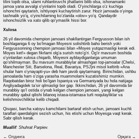
tilini topib olsa, ularni ruhlantiruvchi jihatlarini bilib olsa, ishonamanki
jamoa yana avvalgi o’yinlarini topib oladi. O’yinchilarga o’z kuchiga
ishonchni qaytarish, ishtiyoqni kuchaytirish zarur. Hozir jamoada o’yinga
tashnalik yo’q, o’yinchilarning ko’zlarida «olov» yo’q. Qandaydir
ishonchsizlik va xato qilib qo’ymaslik hissi bor.
Xulosa
26 yil davomida chempion jamoani shakllantirgan Fergyusson bilan ish
boshlaganiga 6 oy bo’lmagan Moyesni solishtirib baho berish yoki
Fergyussonning chempion jamoasi bilan «Moyes yutqazmasligi kerak edi.
Moyes ket!» degan fikrlarni olg’a surish noto’g’ri. Og’ir mavsum boshida
o’yinlardan xulosa chiqarib, Moyesni ayblaydiganlarga umuman
qo’shilmayman. Bu mavsum murabbiylar almashgan top-jamoalar (Chelsi,
Manchester Siti, Barselona, Real, Bavariya, PSJ)ni misol keltirib «Ana
shular ham o’ynayapti-yu» deb ham javob qaytarmang. Birinchidan, ushbu
jamoalarda ham o’ziga yarasha muammolarni kuzatishimiz mumkin.
Raqobatdan biroz holi bo’lgan Ispaniya va Germaniyada bu hola natijaga
Angliyadagidek ta’sir qilmasligi bor gap. Ikkinchidan, 26 yil davomida bir
murabbiy qo’l ostida o’ynab kelgan chempion jamoani, yangi kelgan
murabbiy qabul qilishi bilanoq istasa-istamasa turli noqulayliklar va
kelishmovchiliklar kelib chiqadi.
Qisqasi, barcha xatoyu kamchilarni bartaraf etish uchun, jamoani kuchli
taraflari qaerdaligini sezish uchun, his etishi uchun Moyesga vaqt kerak.
Sabr qilish kerak.
Muallif
: Shuhrat
Parpiev
.
← Олдинга
Орқага →