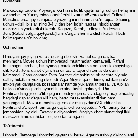
Ikkinchisi
Markazdagi xatolar Moyesga ikki hissa bo’lib qaytmasligi uchun Fellaynini
«Manchester Yunayted»da kashf etishi zarur. «Everton»dagi Fellayni
Manchesterda qay darajada o’ynayotganini hamma ko’rmoqda. Shuning
uchun «qizil iblislar»ning 3-4 yildan beri bo’sh nuqtasi hisoblangan
markazni o’ynata olishi kerak. Kagava, Kerrik, Fellayni, Anderson,
Jons(Rafael safga qaytganda)larni o’ziga ishontira olishi kerak. Hech
bo’lmaganda o’z holicha;
Uchinchisi
Himoyani joy-joyiga va o’z egasiga berish. Rafael safga qaytsa,
menimcha Moyes uchun himoyadagi muammolari kamayadi. Rafani
kutilmagan jarohati, himoyadagi parokandalikni va xatolarni ko’payishiga
olib keldi. Jons qanot o’yinchisi emas. U tayanch zonasida o’zini
ko’rsatadi. Chap qanotda Evra-Byutner almashinuvi bir nechta o’yinda
salbiy holatlarni yuzaga keltirdi. Agar Moyes qanot himoyachilariga o’z
imkoniyati darajasida ko’rsatmalar hamda yuklamalar bersa, VBA bilan
bo’lgan o’yindagi kabi ayanchli holatga tushib qolmaydi. Rio
Ferdinandning yoo’i o’tib qolgani, endi yuqori saviyadagi o’y1nay olmasligi
haqidagi gaplar o’tgan yili ham, hatto mutaxassislar tilidan ham
yangragandi. Mavsum boshidagi xatolar esingizdadir? Xuddi o’sha
Ferdinand o’z sport formasiga qayta oldi va oqibatda, APL ramziy terma
jamoasidan joy oldi. Tasavvur qilyapsizmi, Angliya chempionatidagi ikki
markaziy himoyachidan biri, deb tan olingandi.
To’rtinchisi
Ishonch. Jamoaga ishonchni qaytarishi kerak. Agar murabbiy o’yinchilarni