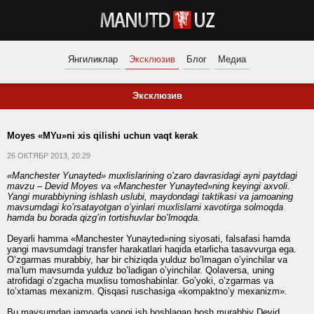
Янгиликлар
Эксклюзив
Блог
Медиа
Эксклюзив
Moyes «MYu»ni xis qilishi uchun vaqt kerak
26 ОКТЯБР 2013, 20:29
«Manchester Yunayted» muxlislarining o’zaro davrasidagi ayni paytdagi
mavzu – Devid Moyes va «Manchester Yunayted»ning keyingi axvoli.
Yangi murabbiyning ishlash uslubi, maydondagi taktikasi va jamoaning
mavsumdagi ko’rsatayotgan o’yinlari muxlislarni xavotirga solmoqda
hamda bu borada qizg’in tortishuvlar bo’lmoqda.
Deyarli hamma «Manchester Yunayted»ning siyosati, falsafasi hamda
yangi mavsumdagi transfer harakatlari haqida etarlicha tasavvurga ega.
O’zgarmas murabbiy, har bir chiziqda yulduz bo’lmagan o’yinchilar va
ma’lum mavsumda yulduz bo’ladigan o’yinchilar. Qolaversa, uning
atrofidagi o’zgacha muxlisu tomoshabinlar. Go’yoki, o’zgarmas va
to’xtamas mexanizm. Qisqasi ruschasiga «kompaktno’y mexanizm».
Bu mavsumdan jamoada yangi ish boshlagan bosh murabbiy Devid