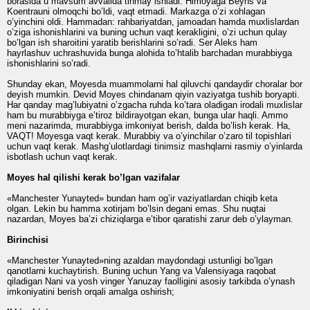
borasida u mavsum avvalida tinmay ishladi. Himoyaga Beyns va
Koentrauni olmoqchi bo’ldi, vaqt etmadi. Markazga o’zi xohlagan
o’yinchini oldi. Hammadan: rahbariyatdan, jamoadan hamda muxlislardan
o’ziga ishonishlarini va buning uchun vaqt kerakligini, o’zi uchun qulay
bo’lgan ish sharoitini yaratib berishlarini so’radi. Ser Aleks ham
hayrlashuv uchrashuvida bunga alohida to’htalib barchadan murabbiyga
ishonishlarini so’radi.
Shunday ekan, Moyesda muammolarni hal qiluvchi qandaydir choralar bor
deyish mumkin. Devid Moyes chindanam qiyin vaziyatga tushib boryapti.
Har qanday mag’lubiyatni o’zgacha ruhda ko’tara oladigan irodali muxlislar
ham bu murabbiyga e’tiroz bildirayotgan ekan, bunga ular haqli. Ammo
meni nazarimda, murabbiyga imkoniyat berish, dalda bo’lish kerak. Ha,
VAQT! Moyesga vaqt kerak. Murabbiy va o’yinchilar o’zaro til topishlari
uchun vaqt kerak. Mashg’ulotlardagi tinimsiz mashqlarni rasmiy o’yinlarda
isbotlash uchun vaqt kerak.
Moyes hal qilishi kerak bo’lgan vazifalar
«Manchester Yunayted» bundan ham og’ir vaziyatlardan chiqib keta
olgan. Lekin bu hamma xotirjam bo’lsin degani emas. Shu nuqtai
nazardan, Moyes ba’zi chiziqlarga e’tibor qaratishi zarur deb o’ylayman.
Birinchisi
«Manchester Yunayted»ning azaldan maydondagi ustunligi bo’lgan
qanotlarni kuchaytirish. Buning uchun Yang va Valensiyaga raqobat
qiladigan Nani va yosh vinger Yanuzay faolligini asosiy tarkibda o’ynash
imkoniyatini berish orqali amalga oshirish;