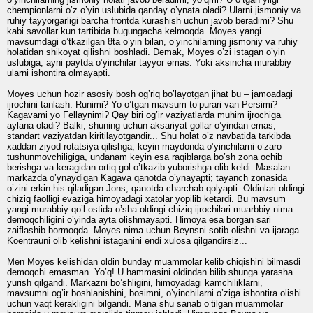
chempionlarni o’z o’yin uslubida qanday o’ynata oladi? Ularni jismoniy va
ruhiy tayyorgarligi barcha frontda kurashish uchun javob beradimi? Shu
kabi savollar kun tartibida bugungacha kelmoqda. Moyes yangi
mavsumdagi o’tkazilgan 8ta o’yin bilan, o’yinchilarning jismoniy va ruhiy
holatidan shikoyat qilishni boshladi. Demak, Moyes o’zi istagan o’yin
uslubiga, ayni paytda o’yinchilar tayyor emas. Yoki aksincha murabbiy
ularni ishontira olmayapti.
Moyes uchun hozir asosiy bosh og’riq bo’layotgan jihat bu – jamoadagi
ijrochini tanlash. Runimi? Yo o’tgan mavsum to’purari van Persimi?
Kagavami yo Fellaynimi? Qay biri og’ir vaziyatlarda muhim ijrochiga
aylana oladi? Balki, shuning uchun aksariyat gollar o’yindan emas,
standart vaziyatdan kiritilayotgandir... Shu holat o’z navbatida tarkibda
xaddan ziyod rotatsiya qilishga, keyin maydonda o’yinchilarni o’zaro
tushunmovchiligiga, undanam keyin esa raqiblarga bo’sh zona ochib
berishga va keragidan ortiq gol o’tkazib yuborishga olib keldi. Masalan:
markazda o’ynaydigan Kagava qanotda o’ynayapti; tayanch zonasida
o’zini erkin his qiladigan Jons, qanotda charchab qolyapti. Oldinlari oldingi
chiziq faolligi evaziga himoyadagi xatolar yopilib ketardi. Bu mavsum
yangi murabbiy qo’l ostida o’sha oldingi chiziq ijrochilari muarbbiy nima
demoqchiligini o’yinda ayta olishmayapti. Himoya esa borgan sari
zaiflashib bormoqda. Moyes nima uchun Beynsni sotib olishni va ijaraga
Koentrauni olib kelishni istaganini endi xulosa qilgandirsiz...
Men Moyes kelishidan oldin bunday muammolar kelib chiqishini bilmasdi
demoqchi emasman. Yo’q! U hammasini oldindan bilib shunga yarasha
yurish qilgandi. Markazni bo’shligini, himoyadagi kamchiliklarni,
mavsumni og’ir boshlanishini, bosimni, o’yinchilarni o’ziga ishontira olishi
uchun vaqt kerakligini bilgandi. Mana shu sanab o’tilgan muammolar