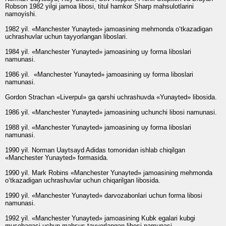
Robson 1982 yilgi jamoa libosi, titul hamkor Sharp mahsulotlarini
namoyishi.
1982 yil. «Manchester Yunayted» jamoasining mehmonda o‘tkazadigan
uchrashuvlar uchun tayyorlangan liboslari.
1984 yil. «Manchester Yunayted» jamoasining uy forma liboslari
namunasi.
1986 yil. «Manchester Yunayted» jamoasining uy forma liboslari
namunasi.
Gordon Strachan «Liverpul» ga qarshi uchrashuvda «Yunayted» libosida.
1986 yil. «Manchester Yunayted» jamoasining uchunchi libosi namunasi.
1988 yil. «Manchester Yunayted» jamoasining uy forma liboslari
namunasi.
1990 yil. Norman Uaytsayd Adidas tomonidan ishlab chiqilgan
«Manchester Yunayted» formasida.
1990 yil. Mark Robins «Manchester Yunayted» jamoasining mehmonda
o‘tkazadigan uchrashuvlar uchun chiqarilgan libosida.
1990 yil. «Manchester Yunayted» darvozabonlari uchun forma libosi
namunasi.
1992 yil. «Manchester Yunayted» jamoasining Kubk egalari kubgi
musobaqasi uchun mahsus tayyorlangan libosi namunasi.