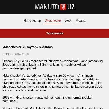
Янгиликлар
Эксклюзив
Блог
Медиа
Эксклюзив
«Manchester Yunayted» & Adidas
15 ИЮЛЬ 2014, 23:30
Oradan 23 yil o‘tib «Manchester Yunayted» rahbariyati yana jamoaning
liboslarini ishlab chiqarishni Germaniyaning mashhur Adidas
kompaniyasiga topshirdi.
«Manchester Yunayted» va Adidas o‘zaro 10 yilga mo‘ljallangan
hamkorlik shartnomasiga imzo chekishdi. Shartnomaga ko‘ra Adidas
«Manchester Yunayted» liboslarini 2015/16 mavsumdan boshlab ishlab
chiqaradi. Adidas kompaniyasining jamoa uchun ishlab chiqargan sport
liboslari xaqida to‘xtalib o‘tamiz.
1982 yil. «Manchester Yunayted» jamoasining uy forma liboslari
namunasi.
Norman Uaytsayd, Rey Uilkins, Stiv Koppell, Frenk Steplton va Brayan