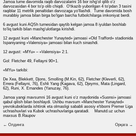
Jamoa turne davomida raqib darvozalarini 16 bor ishg‘ol qilib o‘z
darvozasidan 4 bor to‘p olib chiqdi. O‘tkazib yuborilgan 4 to‘pdan 3 tasini
raqiblar 11 metrlik penaltidan darvozaga yo‘llashdi. Turne davomida bosh
murabbiy jamoa bilan birga bo‘lgan barcha futbolchilarga imkoniyat berdi.
6 avgust kuni AQSh turnesidan qaytib kelgan jamoa 8 iyuldan boshlab
to‘liq tarkib bilan mashg‘ulotlarga kirishdi.
12 avgust kuni «Manchester Yunayted» jamoasi «Old Trafford» stadionida
Ispaniyaning «Valensiya» jamoasi bilan kuch sinashdi.
12 avgust: «MYu» – «Valensiya» 2:1.
Gol:
Fletcher 49, Fellayni 90+1.
«MYu» tarkibi:
De Xea, Blekkett, Djons, Smolling (M.Kin, 62), Fletcher (Kleverli, 62),
Errera (Fellayni, 76), Eshli Yang (Kagava, 62), Djeyms, Mata (Lingard,
62), Runi, X. Ernandes (Yanuzay, 76).
Jamoa yangi mavsumni 16 avgust kuni o‘z maydonida «Suonsi» jamoasi
qabul qilish bilan boshlaydi. Ushbu mavsum «Manchester Yunayted»
yevrokuboklarda ishtirok eta olmasligi sababli asosiy e'tiborni Premer Liga
uchrashuvlari va Kubok uchrashuvlariga qaratadi.
Manutd.uz uchun
maxsus B.Raupov
← Олдинга
Орқага →