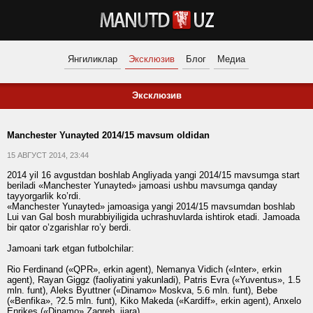
Янгиликлар
Эксклюзив
Блог
Медиа
Эксклюзив
Manchester Yunayted 2014/15 mavsum oldidan
15 АВГУСТ 2014, 23:44
2014 yil 16 avgustdan boshlab Angliyada yangi 2014/15 mavsumga start
beriladi «Manchester Yunayted» jamoasi ushbu mavsumga qanday
tayyorgarlik ko’rdi.
«Manchester Yunayted» jamoasiga yangi 2014/15 mavsumdan boshlab
Lui van Gal bosh murabbiyiligida uchrashuvlarda ishtirok etadi. Jamoada
bir qator o’zgarishlar ro’y berdi.
Jamoani tark etgan futbolchilar:
Rio Ferdinand («QPR», erkin agent), Nemanya Vidich («Inter», erkin
agent), Rayan Giggz (faoliyatini yakunladi), Patris Evra («Yuventus», 1.5
mln. funt), Aleks Byuttner («Dinamo» Moskva, 5.6 mln. funt), Bebe
(«Benfika», ?2.5 mln. funt), Kiko Makeda («Kardiff», erkin agent), Anxelo
Enrikes («Dinamo» Zagreb, ijara).