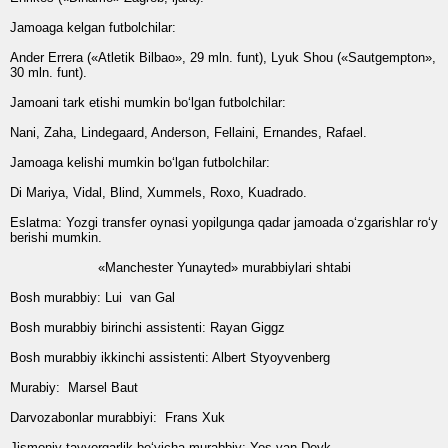
Jamoaga kelgan futbolchilar:
Ander Errera («Atletik Bilbao», 29 mln. funt), Lyuk Shou («Sautgempton»,
30 mln. funt).
Jamoani tark etishi mumkin bo‘lgan futbolchilar:
Nani, Zaha, Lindegaard, Anderson, Fellaini, Ernandes, Rafael.
Jamoaga kelishi mumkin bo‘lgan futbolchilar:
Di Mariya, Vidal, Blind, Xummels, Roxo, Kuadrado.
Eslatma: Yozgi transfer oynasi yopilgunga qadar jamoada o‘zgarishlar ro‘y
berishi mumkin.
«Manchester Yunayted» murabbiylari shtabi
Bosh murabbiy:
Lui van Gal
Bosh murabbiy birinchi assistenti:
Rayan Giggz
Bosh murabbiy ikkinchi assistenti:
Albert Styoyvenberg
Murabiy:
Marsel Baut
Darvozabonlar murabbiyi:
Frans Xuk
Jismoniy tayyorgarlik bo‘yicha murabbiy:
Yos van Deyk