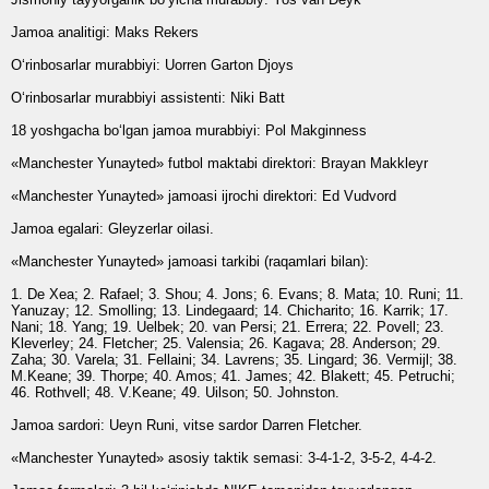
Jamoa analitigi:
Maks Rekers
O‘rinbosarlar murabbiyi:
Uorren Garton Djoys
O‘rinbosarlar murabbiyi assistenti:
Niki Batt
18 yoshgacha bo‘lgan jamoa murabbiyi:
Pol Makginness
«Manchester Yunayted» futbol maktabi direktori:
Brayan Makkleyr
«Manchester Yunayted» jamoasi ijrochi direktori:
Ed Vudvord
Jamoa egalari:
Gleyzerlar oilasi.
«Manchester Yunayted» jamoasi tarkibi (raqamlari bilan):
1. De Xea; 2. Rafael; 3. Shou; 4. Jons; 6. Evans; 8. Mata; 10. Runi; 11.
Yanuzay; 12. Smolling; 13. Lindegaard; 14. Chicharito; 16. Karrik; 17.
Nani; 18. Yang; 19. Uelbek; 20. van Persi; 21. Errera; 22. Povell; 23.
Kleverley; 24. Fletcher; 25. Valensia; 26. Kagava; 28. Anderson; 29.
Zaha; 30. Varela; 31. Fellaini; 34. Lavrens; 35. Lingard; 36. Vermijl; 38.
M.Keane; 39. Thorpe; 40. Amos; 41. James; 42. Blakett; 45. Petruchi;
46. Rothvell; 48. V.Keane; 49. Uilson; 50. Johnston.
Jamoa sardori:
Ueyn Runi, vitse sardor Darren Fletcher.
«Manchester Yunayted» asosiy taktik semasi:
3-4-1-2, 3-5-2, 4-4-2.