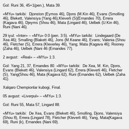
Gol:
Runi 36, 45+1(pen.), Mata 39.
«MYu» tarkibi:
Djonston (Eymos 46), Djons (M.Kin 46), Evans (Smolling
46), Blekett, Valensiya (Yang 46),Kleverli (S)(Ernandes 70), Errera
(Kagava 46), Djeyms (Shou 46), Mata (Lingard 46), Uelbek (U.Kin 46),
Runi (Nani 46).
29 iyul: «Inter» – «MYu» 0:0 (pen. 3:5).
«MYu» tarkibi:
Lindegaard (De
Xea 46); Smalling (Blakett 46), Jons (M.Keane 46), Evans; Valenia (Shou
46), Fletcher (S), Errera (Kleverley 46), Yang; Mata (Kagava 46); Rooney
(Zaha 46), Uelbek (Nani 46 (Ernandes 77).
2 avgust: «Real» – «MYu» 1:3.
Gol:
Yang 21, 37, Ernandes 80.
«MYu» tarkibi:
De Xea, M. Kin, Djons,
Evans (Blekett 46), Valensiya (Lingard 62), Errera (Kleverli 46), Fletcher
(S), Yang(Shou 46), Mata (Kagava 62), Runi (Ernandes 62), Uelbek (Zaha
41).
Xalqaro Chempionlar kubogi, Final.
05 avgust: «Liverpul» – «MYu» 1:3.
Gol:
Runi 55, Mata 57, Lingard 88.
«MYu» tarkibi:
De Xea, Evans (Blekett 46), Smolling, Djons, Valensiya
(Shou 8), Errera (Lingard 78), Fletcher (Kleverli 46), Yang, Mata(Kagava
69), Runi (k), Ernandes (Nani 69).