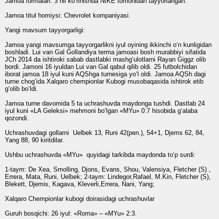
Jamoa formalari:
3 hil ko‘rinishda NIKE tomonidan tayyorlangan.
Jamoa titul homiysi:
Chevrolet kompaniyasi.
Yangi mavsum tayyorgarligi:
Jamoa yangi mavsumga tayyorgarlikni iyul oyining ikkinchi o‘n kunligidan
boshladi. Lui van Gal Gollandiya terma jamoasi bosh murabbiyi sifatida
JCh 2014 da ishtiroki sabab dastlabki mashg‘ulotlarni Rayan Giggz olib
bordi. Jamoni 16 iyuldan Lui van Gal qabul qilib oldi. 25 futbolchidan
iborat jamoa 18 iyul kuni AQShga turnesiga yo‘l oldi. Jamoa AQSh dagi
turne chog‘ida Xalqaro chempionlar Kubogi musobaqasida ishtirok etib
g‘olib bo‘ldi.
Jamoa turne davomida 5 ta uchrashuvda maydonga tushdi. Dastlab 24
iyul kuni «LA Geleksi» mehmoni bo‘lgan «MYu» 0:7 hisobida g‘alaba
qozondi.
Uchrashuvdagi gollarni
Uelbek 13, Runi 42(pen.), 54+1, Djems 62, 84,
Yang 88, 90 kiritdilar.
Ushbu uchrashuvda «MYu» quyidagi tarkibda maydonda to‘p surdi:
1-taym:
De Xea, Smolling, Djons, Evans, Shou, Valensiya, Fletcher (S) ,
Errera, Mata, Runi, Uelbek;
2-taym:
Lindegor,Rafael, M.Kin, Fletcher (S),
Blekett, Djemis, Kagava, Kleverli,Errera, Nani, Yang;
Xalqaro Chempionlar kubogi doirasidagi uchrashuvlar
Guruh bosqichi:
26 iyul: «Roma» – «MYu» 2:3.