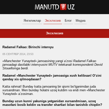
Янгиликлар
Эксклюзив
Блог
Медиа
Эксклюзив
Radamel Falkao: Birinchi intervyu
05 СЕНТЯБР 2014, 23:53
«Manchester Yunayted» jamoasining yangi a’zosi
Radamel Falkao
jamoadagi dastlabki intervyusini MUTV telekanali korrespondenti
Devid
Stouellomga
berdi.
Radamel «Manchester Yunayted» jamoasiga xush kelibsan! O‘zini
qanday xis qilmoqdasan?
Katta rahmat! Bunday katta jamoaning bir qismi bo‘lganimdan juda
xursandman. Men bunday holatni uzoq kutdim va endi men «Manchester
Yunayted» a’zosiman.
Bunday uzun kunni yakuniga yetganidan xursandmisan, uzoq
masofani bosib keldin va transfer shartlari bilan tanishib chiqdin?