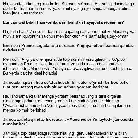
Ha, albatta juda uzoq kun bo‘ldi. Bu oson bo‘lmadi. Biz so‘ngi daqiqalarga
qadar kuttik, men hammasi yaxshi nihoyasiga yetishiga ishongan edim..
Men juda xursandman!
Lui van Gal bilan hamkorlikda ishlashdan hayajonlanvosanmi?
Ha, juda ham! Van Gal – katta tajribaga ega ajoyib murabbiy. Murabbiy va
muhlislarni quvontirish uchun men bor kuchimni sariflashga tayyorman.
Endi sen Premer Ligada to‘p surasan. Angliya futboli xaqida qanday
fikirdasan?
Men doim Angliya chempionatida to‘p surishni orzu qilardim. Ko‘p bor
aytganman Premer Liga –kuchli turnir va unda juda kuchli jamoalar
ishtirok etadi, «Manchester Yunayted» esa Angliyadagi eng kuchli jamoa.
Bu yerda barcha ideal holatda!
Jamoada ispan tilida so‘zlashuvchi bir qator o‘yinchilar bor, balki
ular seni tezroq moslashishing uchun yordam berishar…
Ha, ishonamanki ular menga yordam berishadi. Ingliz tilini o‘rganib
olgunimga qadar ular menga yordam berishadi degan umiddaman.
O‘ylashimcha jamoada o‘zimni yaxshi xis qilishim uchun boshqalar ham
menga ko‘mak berishadi.
Jamoa xaqida qanday fikirdasan, «Manchester Yunayted» jamoasida
nimalar bor?
Jamoaga top- darajadagi futbolchilar yig‘ilgan. Jamoadaoshlarim bilan
tezroq ko‘rishishni intizorlik bilan kutmoqdaman. Ishonch bilan aytamanki,