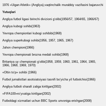
1976 «Uigan Atletik» (Angliya),vaqtinchalik murabbiy vazifasini bajaruvchi
Yutuqlari
Angliya futbol ligasi birinchi divizioni g‘olibi(1956/57, 1964/65, 1966/67)
Angliya kubogi sohibi(1963)
Yevropa chempionlari kubogi sohibibi(1968)
Angliya superkubogi sohibi(1956, 1957, 1965, 1967)
Jahon chempioni(1966)
Yevropa chempionati brozna medali sohibi(1968)
Britaniya uy chempionati g‘olibi(1958, 1959, 1960, 1961, 1964, 1965,
1966, 1968, 1969, 1970)
«Oltin to‘p» sohibi (1966)
Futbol jurnalistlari asotsiatsiyasi tasnifi bo‘yicha yil futbolchisi(1966)
Angliya futboli sharafi zaliga kiritlgan(2002)
«FIFA100»ro‘yxatiga kiritlgan(2002)
Futboldagi xizmatlari uchun BBC Sports unvoniga erishgan(2008)