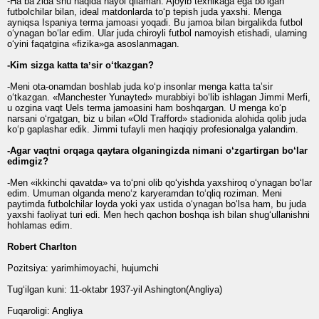
-Ha baʼzida shu haqida hayol qilaman. Ajoyib texnikaga ega bo‘lgan
futbolchilar bilan, ideal matdonlarda to‘p tepish juda yaxshi. Menga
ayniqsa Ispaniya terma jamoasi yoqadi. Bu jamoa bilan birgalikda futbol
o‘ynagan bo‘lar edim. Ular juda chiroyli futbol namoyish etishadi, ularning
o‘yini faqatgina «fizika»ga asoslanmagan.
-Kim sizga katta taʼsir o‘tkazgan?
-Meni ota-onamdan boshlab juda ko‘p insonlar menga katta taʼsir
o‘tkazgan. «Manchester Yunayted» murabbiyi bo‘lib ishlagan Jimmi Merfi,
u ozgina vaqt Uels terma jamoasini ham boshqargan. U menga ko‘p
narsani o‘rgatgan, biz u bilan «Old Trafford» stadionida alohida qolib juda
ko‘p gaplashar edik. Jimmi tufayli men haqiqiy profesionalga yalandim.
-Agar vaqtni orqaga qaytara olganingizda nimani o‘zgartirgan bo‘lar
edimgiz?
-Men «ikkinchi qavatda» va to‘pni olib qo‘yishda yaxshiroq o‘ynagan bo‘lar
edim. Umuman olganda meno‘z karyeramdan to‘qliq roziman. Meni
paytimda futbolchilar loyda yoki yax ustida o‘ynagan bo‘lsa ham, bu juda
yaxshi faoliyat turi edi. Men hech qachon boshqa ish bilan shug‘ullanishni
hohlamas edim.
Robert Charlton
Pozitsiya: yarimhimoyachi, hujumchi
Tug‘ilgan kuni: 11-oktabr 1937-yil Ashington(Angliya)
Fuqaroligi: Angliya