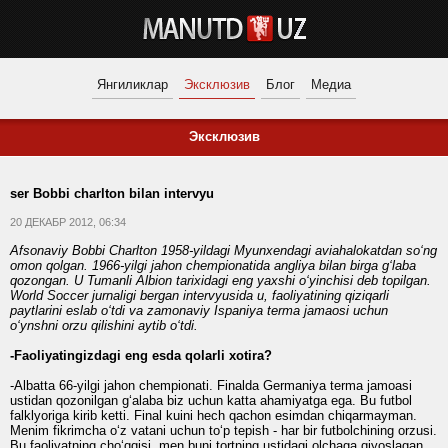
Янгиликлар
Эксклюзив
Блог
Медиа
Эксклюзив
ser Bobbi charlton bilan intervyu
20 ДЕКАБР 2012, 06:34
Afsonaviy Bobbi Charlton 1958-yildagi Myunxendagi aviahalokatdan so‘ng
omon qolgan. 1966-yilgi jahon chempionatida angliya bilan birga g‘laba
qozongan. U Tumanli Albion tarixidagi eng yaxshi o‘yinchisi deb topilgan.
World Soccer jurnaligi bergan intervyusida u, faoliyatining qiziqarli
paytlarini eslab o‘tdi va zamonaviy Ispaniya terma jamaosi uchun
o‘ynshni orzu qilishini aytib o‘tdi.
-Faoliyatingizdagi eng esda qolarli xotira?
-Albatta 66-yilgi jahon chempionati. Finalda Germaniya terma jamoasi
ustidan qozonilgan g‘alaba biz uchun katta ahamiyatga ega. Bu futbol
falklyoriga kirib ketti. Final kuini hech qachon esimdan chiqarmayman.
Menim fikrimcha o‘z vatani uchun to‘p tepish - har bir futbolchining orzusi.
Bu faoliyatning cho‘qqisi, men buni tortning ustidagi olchaga qiyoslagan