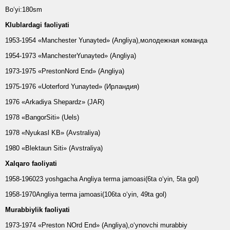
Bo‘yi:180sm
Klublardagi faoliyati
1953-1954 «Manchester Yunayted» (Angliya),молодежная команда
1954-1973 «ManchesterYunayted» (Angliya)
1973-1975 «PrestonNord End» (Angliya)
1975-1976 «Uoterford Yunayted» (Ирландия)
1976 «Arkadiya Shepardz» (JAR)
1978 «BangorSiti» (Uels)
1978 «Nyukasl KB» (Avstraliya)
1980 «Blektaun Siti» (Avstraliya)
Xalqaro faoliyati
1958-196023 yoshgacha Angliya terma jamoasi(6ta o‘yin, 5ta gol)
1958-1970Angliya terma jamoasi(106ta o‘yin, 49ta gol)
Murabbiylik faoliyati
1973-1974 «Preston NOrd End» (Angliya),o‘ynovchi murabbiy