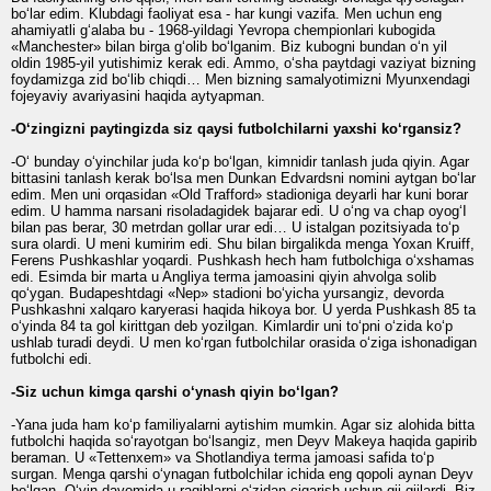
bo‘lar edim. Klubdagi faoliyat esa - har kungi vazifa. Men uchun eng
ahamiyatli g‘alaba bu - 1968-yildagi Yevropa chempionlari kubogida
«Manchester» bilan birga g‘olib bo‘lganim. Biz kubogni bundan o‘n yil
oldin 1985-yil yutishimiz kerak edi. Ammo, o‘sha paytdagi vaziyat bizning
foydamizga zid bo‘lib chiqdi… Men bizning samalyotimizni Myunxendagi
fojeyaviy avariyasini haqida aytyapman.
-O‘zingizni paytingizda siz qaysi futbolchilarni yaxshi ko‘rgansiz?
-O‘ bunday o‘yinchilar juda ko‘p bo‘lgan, kimnidir tanlash juda qiyin. Agar
bittasini tanlash kerak bo‘lsa men Dunkan Edvardsni nomini aytgan bo‘lar
edim. Men uni orqasidan «Old Trafford» stadioniga deyarli har kuni borar
edim. U hamma narsani risoladagidek bajarar edi. U o‘ng va chap oyog‘I
bilan pas berar, 30 metrdan gollar urar edi… U istalgan pozitsiyada to‘p
sura olardi. U meni kumirim edi. Shu bilan birgalikda menga Yoxan Kruiff,
Ferens Pushkashlar yoqardi. Pushkash hech ham futbolchiga o‘xshamas
edi. Esimda bir marta u Angliya terma jamoasini qiyin ahvolga solib
qo‘ygan. Budapeshtdagi «Nep» stadioni bo‘yicha yursangiz, devorda
Pushkashni xalqaro karyerasi haqida hikoya bor. U yerda Pushkash 85 ta
o‘yinda 84 ta gol kirittgan deb yozilgan. Kimlardir uni to‘pni o‘zida ko‘p
ushlab turadi deydi. U men ko‘rgan futbolchilar orasida o‘ziga ishonadigan
futbolchi edi.
-Siz uchun kimga qarshi o‘ynash qiyin bo‘lgan?
-Yana juda ham ko‘p familiyalarni aytishim mumkin. Agar siz alohida bitta
futbolchi haqida so‘rayotgan bo‘lsangiz, men Deyv Makeya haqida gapirib
beraman. U «Tettenxem» va Shotlandiya terma jamoasi safida to‘p
surgan. Menga qarshi o‘ynagan futbolchilar ichida eng qopoli aynan Deyv
bo‘lgan. O‘yin davomida u raqiblarni o‘zidan ciqarish uchun gij-gijlardi. Biz