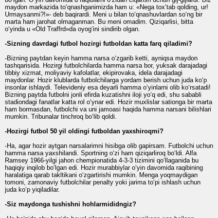
maydon markazida to‘qnashganimizda ham u: «Nega toxʼtab qolding, ur!
Urmaysanmi?!»- deb baqirardi. Meni u bilan to‘qnashuvlardan so‘ng bir
marta ham jarohat olmaganman. Bu meni omadim. Qiziqarlisi, bitta
o‘yinda u «Old Traffrd»da oyog‘ini sindirib olgan.
-Sizning davrdagi futbol hozirgi futboldan katta farq qiladimi?
-Bizning paytdan keyin hamma narsa o‘zgarib ketti, ayniqsa maydon
tashqarisida. Hozirgi futbolchilarda hamma narsa bor, yuksak darajadagi
tibbiy xizmat, moliyaviy kafolatlar, ekipirovaka, idela darajadagi
maydonlar. Hozir klublarda futbolchilarga yordam berish uchun juda ko‘p
insonlar ishlaydi. Televideniy esa deyarli hamma o‘yinlarni olib ko‘rsatadi!
Bizning paytda futbolni jonli efirda kuzatishni iloji yo‘q edi, shu sababli
stadiondagi fanatlar katta rol o‘ynar edi. Hozir muxlislar sationga bir marta
ham bormasdan, futbolchi va uni jamoasi haqida hamma narsani bilishlari
mumkin. Tribunalar tinchroq bo‘lib qoldi.
-Hozirgi futbol 50 yil oldingi futboldan yaxshiroqmi?
-Ha, agar hozir aytgan narsalarimni hisibga olib gapirsam. Futbolchi uchun
hamma narsa yaxshilandi. Sportning o‘zi ham qiziqarliroq bo‘ldi. Alfa
Ramsey 1966-yilgi jahon chempionatida 4-3-3 tizimini qo‘llaganida bu
haqiqiy inqilob bo‘lgan edi. Hozir murabbiylar o‘yin davomida raqibining
haralatiga qarab takltikani o‘zgartirishi mumkin. Menga yoqmaydigan
tomoni, zamonaviy futbolchilar penalty yoki jarima to‘pi ishlash uchun
juda ko‘p yiqiladilar.
-Siz maydonga tushishni hohlarmididngiz?