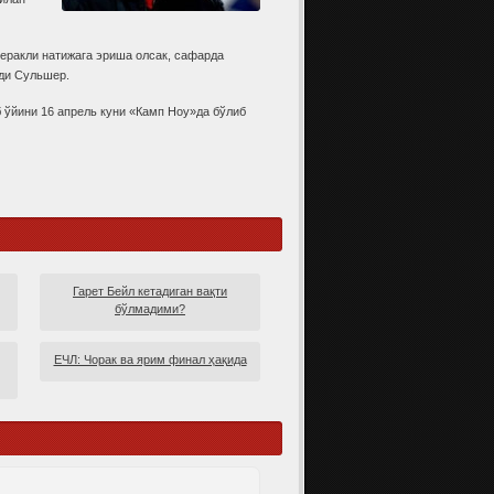
керакли натижага эриша олсак, сафарда
йди Сульшер.
ўйини 16 апрель куни «Камп Ноу»да бўлиб
Гарет Бейл кетадиган вақти
бўлмадими?
ЕЧЛ: Чорак ва ярим финал ҳақида