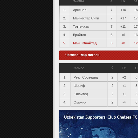
Жамоа
Ў
ТФ
О
1.
Арсенал
7
+10
18
2.
Манчестер Сити
7
+17
17
3.
Тоттенхэм
7
+11
17
4.
Брайтон
6
+6
13
5.
Ман. Юнайтед
6
+0
12
Чемпионлар лигаси
Жамоа
Ў
ТФ
О
1.
Реал Сосьедад
2
+2
6
2.
Шериф
2
+1
3
3.
Юнайтед
2
+1
3
4.
Омония
2
-4
0