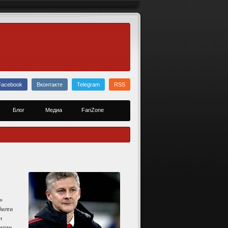
Facebook
Вконтакте
Telegram
RSS
Блог
Медиа
FanZone
»
йилги
н
билан