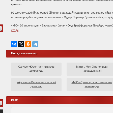
кутамиз.
99 фоиз мураббийлар жавоб ўйинини сафарда ўтказишни истаса керак. Уйда 
исталган рақибга мауммо ярата оламиз. Худди Парижда бўлгани каби», — де
«МЮ» 10 апрель куни «Барселона» билан «Олд Траффорд»да ўйнайди. Жавоб 
ўтади
.
Бошқа янгиликлар
Санчес «Ювентус» қизиқиш
Матич: Мен Оле қолиши
доирасида
тарафдориман
«Арсенал» Валенсияга асосий
«МЮ» Сульшер шартномаcини
даъвогар
кечиктирди
Изоҳ