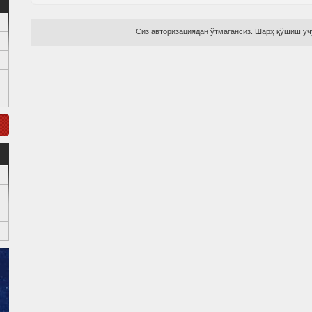
Сиз авторизациядан ўтмагансиз. Шарҳ қўшиш учу