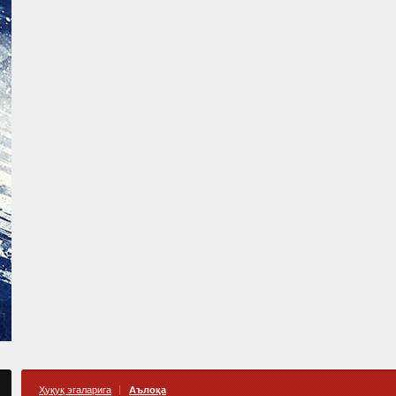
Ҳуқуқ эгаларига
Аълоқа