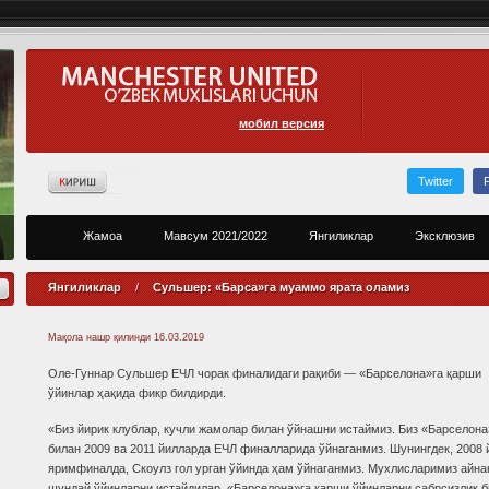
мобил версия
Twitter
Жамоа
Мавсум 2021/2022
Янгиликлар
Эксклюзив
Янгиликлар
/
Сульшер: «Барса»га муаммо ярата оламиз
Мақола нашр қилинди
16.03.2019
Оле-Гуннар Сульшер ЕЧЛ чорак финалидаги рақиби — «Барселона»га қарши
ўйинлар ҳақида фикр билдирди.
«Биз йирик клублар, кучли жамолар билан ўйнашни истаймиз. Биз «Барселона
билан 2009 ва 2011 йилларда ЕЧЛ финалларида ўйнаганмиз. Шунингдек, 2008 
яримфиналда, Скоулз гол урган ўйинда ҳам ўйнаганмиз. Мухлисларимиз айна
шундай ўйинларни истайдилар. «Барселона»га қарши ўйинларни сабрсизлик 