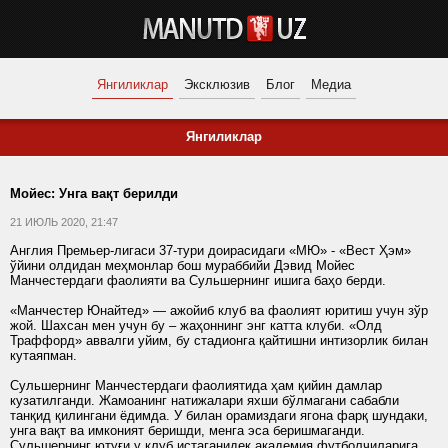
Янгиликлар
Эксклюзив
Блог
Медиа
Янгиликлар
Мойес: Унга вақт берилди
21 ИЮЛЬ 2020, 21:47
Англия Премьер-лигаси 37-тури доирасидаги «МЮ» - «Вест Ҳэм»
ўйини олдидан меҳмонлар бош мураббийи Дэвид Мойес
Манчестердаги фаолияти ва Сульшернинг ишига баҳо берди.
«Манчестер Юнайтед» — ажойиб клуб ва фаолият юритиш учун зўр
жой. Шахсан мен учун бу – жаҳоннинг энг катта клуби. «Олд
Траффорд» аввалги уйим, бу стадионга қайтишни интизорлик билан
кутаяпман.
Сульшернинг Манчестердаги фаолиятида ҳам қийин дамлар
кузатилганди. Жамоанинг натижалари яхши бўлмагани сабабли
танқид қилингани ёдимда. У билан орамиздаги ягона фарқ шундаки,
унга вақт ва имконият беришди, менга эса беришмаганди.
Сульшернинг ютуғи у клуб истаганидек академия футболчиларига