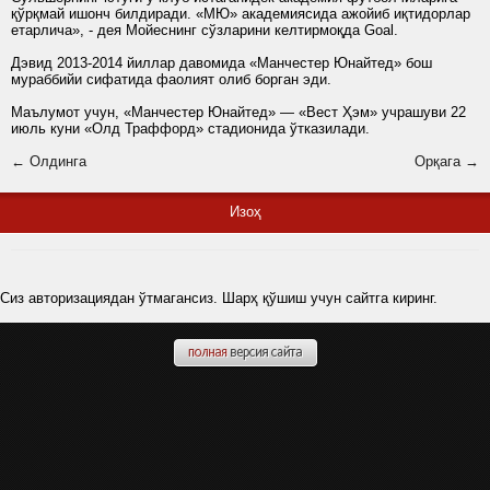
қўрқмай ишонч билдиради. «МЮ» академиясида ажойиб иқтидорлар
етарлича», - дея Мойеснинг сўзларини келтирмоқда Goal.
Дэвид 2013-2014 йиллар давомида «Манчестер Юнайтед» бош
мураббийи сифатида фаолият олиб борган эди.
Маълумот учун, «Манчестер Юнайтед» — «Вест Ҳэм» учрашуви 22
июль куни «Олд Траффорд» стадионида ўтказилади.
← Олдинга
Орқага →
Изоҳ
Сиз авторизациядан ўтмагансиз. Шарҳ қўшиш учун сайтга киринг.