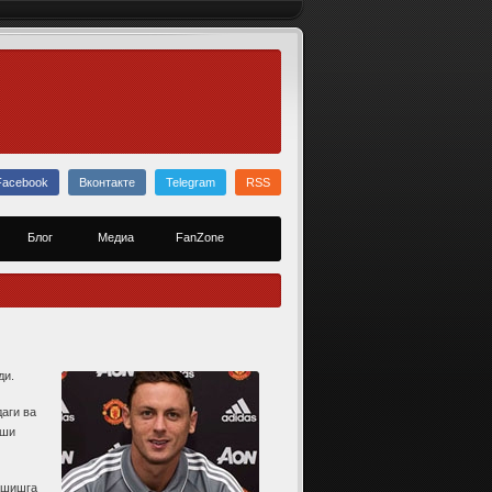
Facebook
Вконтакте
Telegram
RSS
Блог
Медиа
FanZone
ди.
аги ва
хши
рашишга