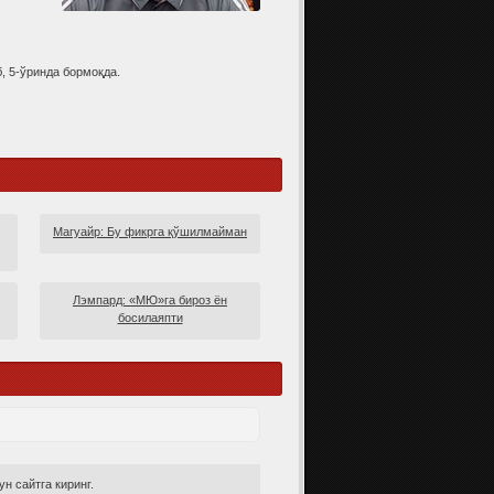
, 5-ўринда бормоқда.
Магуайр: Бу фикрга қўшилмайман
Лэмпард: «МЮ»га бироз ён
босилаяпти
н сайтга киринг.