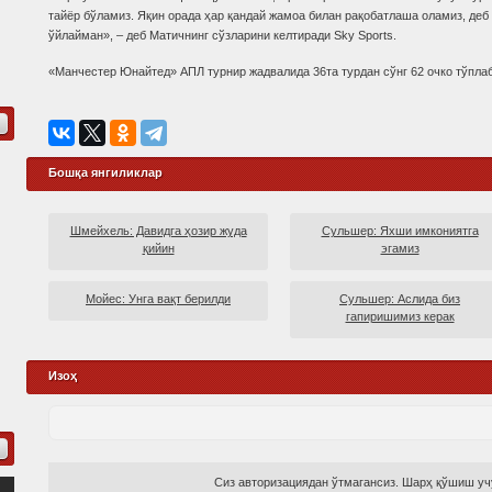
тайёр бўламиз. Яқин орада ҳар қандай жамоа билан рақобатлаша оламиз, деб
ўйлайман», – деб Матичнинг сўзларини келтиради Sky Sports.
«Манчестер Юнайтед» АПЛ турнир жадвалида 36та турдан сўнг 62 очко тўплаб
Бошқа янгиликлар
Шмейхель: Давидга ҳозир жуда
Сульшер: Яхши имкониятга
қийин
эгамиз
Мойес: Унга вақт берилди
Сульшер: Аслида биз
гапиришимиз керак
Изоҳ
Сиз авторизациядан ўтмагансиз. Шарҳ қўшиш учу