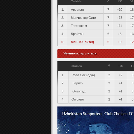
Жамоа
Ў
ТФ
О
1.
Арсенал
7
+10
18
2.
Манчестер Сити
7
+17
17
3.
Тоттенхэм
7
+11
17
4.
Брайтон
6
+6
13
5.
Ман. Юнайтед
6
+0
12
Чемпионлар лигаси
Жамоа
Ў
ТФ
О
1.
Реал Сосьедад
2
+2
6
2.
Шериф
2
+1
3
3.
Юнайтед
2
+1
3
4.
Омония
2
-4
0