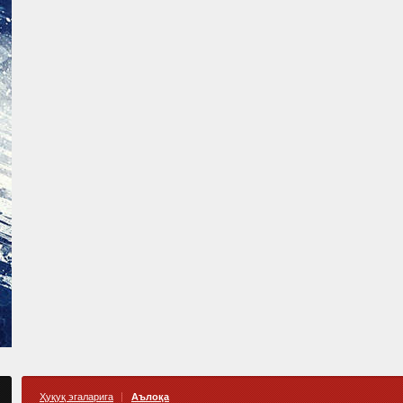
Ҳуқуқ эгаларига
Аълоқа