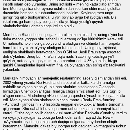
insofli odam deb yurardim. Uning sotilishi – mening katta xatolarimdan
biri. Men unga transfer oynasi ochilishidan ikki kun oldin mashg’ulotlar
davomida barchasini tushuntirmoqchi bo’ldim. Keyinroq men unga
qo’ng’iroq qilib tushganimda, u yo’l bo’ylab uyga ketayotgan edi. Biz
ikkalamizga ham qulay bo’lgan katta yo’ldagi yoqilg’i quyish
shahobchasida uchrashishga kelishib oldik.
Men Loran Blanni bepul qo’lga kirita olishimizni bilardim, uning o’yini har
doim menga yoqqan shu sababli uni ertaroq qo’lga kiritishimiz kerak edi.
U mahoratli, to’pni o’ziga bo’ysundira oladigan va oldinda ham, orqada
ham birdek yaxshi o’ynay oladigan futbolchi edi. Uning boy tajribasi,
endigina shakllanib borayotgan Jon O'Shi va Uesli Braunlarga asqotadi
deb o’yladim. Biroq bu fikr o’zini oqlamadi. Yaapning ketishiga yo’l
qo’yish, xatoga yo’l qo’yishim bilan barobar edi. U 36 yoshida, bizga
qarshi Chempionlar ligasi yarim finalida o’ynaganidan so’ng o’z faoliyatini
yakunladi.
Markaziy himoyachilar menejerlik rejalarimning asosiy qismlaridan biri edi.
2002 yilning yozida Rio Ferdinandni sotib olib, katta xaridni amalga
oshirdik va aynan o’sha yili biz ona shahrim hisoblangan Glazgoda
bo’ladigan Chempionlar ligasi finaliga chiqishimiz shart edi. O’z tug’ilib
o’sgan erimda Madridning «Real» klubiga qarshi o’ynash imkoniyati katta
edi. Men aynan o’sha shaharda birinchi marta «Real» Frankfurtning
«Ayntraxt» jamoasini 7:3 hisobida enggan evrokuboklar finalini tomosha
qilganman. Shu sababli bu voqea men uchun o’zgacha ahamiyat kasb
etardi. O’sha o’yin bo’lib o’tgan kuni men «Kuinz Park»da o’ynab yurardim
va uyga jo’naydigan avtobusga kech qolmaslik maqsadida, Real»
-»Ayntraxt» o’yini tugashiga uch daqiqa qolganda maydondan chiqib
ketganman. Manashu o’tkazib yuborgan uch daqiqani ko’rmaganim uchun