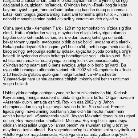
haligacha afsuslanaman, chunki o’sha paytlari har bir o’yinning so’nggi
daqiqalari juda qiziqarli bo’lardida. O’yindan keyin «Real» bog’da katta
bayram uyushtirgan, men bo’lsam bularning baridan quruq qolganman.
Ertasi kuni tongda gazetalardagi suratlarni tomosha qilib turib: «Jin ursin,
nahotki manashularning barini o’tkazib yubordim-a» deb o’yladim.
O’sha paytlarda «Xempden Park» 128 ming tomoshabinni o’zida sig’dira
olardi. Katta o’yinlardan so’ng, maydondan chiqib ketayotgan olamon
tagidan qolib ketmaslik uchun, biz u erdan tezroq ketishga urinardik:
bekat tomon yugurib, avtobusga o’tirib olsak bo’ldi, uygacha etib olardik.
Bekatgacha deyarli 6.5 chaqrim yo’l bosib o’tib, avtobusga minib olardik,
biroq so’nggi avtobusga etolmay qolsak, uygacha piyoda borishga to’g’ri
kelardi. Maydondan chiqib bekatga boradiganlar soni juda ko’p edi. Ba’zi
ishbilarmon amakilar esa o’yinga o’zining kichik avtobusida kelib,
o’yindan so’ng odamlarni 6 pens evaziga uyiga olib borib qo’yardi. Bu
uyga olib boradigan alternativ variant edi. 2002 yil «Xempden»da «Real»
2:13 hisobida g’alaba qozongan finalga tushish va «Manchester
Yunayted»ga ham ushbu gazonga chiqish imkoniyatini berish unitilmas
voqea bo’lardi.
Ushbu yilda amalga oshirgan yana bir katta ishlarimizdan biri, Karlush
Keyrushning menga assistent sifatida ishga kirishi bo’ldi. O’tgan mavsum
«Arsenal» dublni amalga oshirdi, Roy kin esa 2002 yilgi Jahon
chempionatidan so’ng to’g’ri uyga ravona bo’ldi. Shu sababli Premer-
ligada yangi mavsumning boshlanishidan oldin bir necha muammoni
echish kerak edi. «Sanderlend» vakili Jeyson Makatirni tirsagi bilan urgani
uchun, Roy maydondan chetlatildi. Men esa Royning belini operatsiya
qildirish maqsadida unga yo’llanma berdim va shundan so’ng u to’rt oy
maydonga tusha olmadi. Bu voqeadan so’ng biz o’yinimizni susaytirdik va
«Bolton»ga o’z maydonimizda, «Lids»ga esa safarda yutkazib qo’ydik.