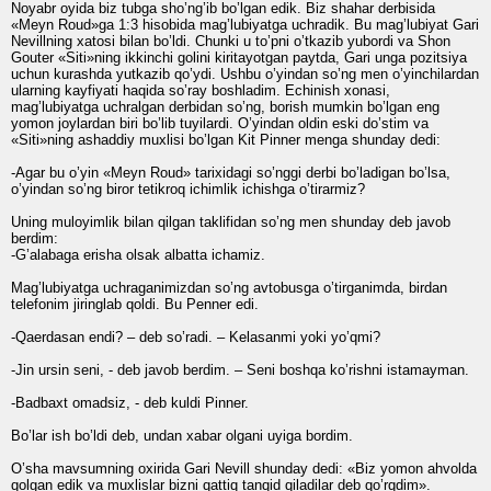
Noyabr oyida biz tubga sho’ng’ib bo’lgan edik. Biz shahar derbisida
«Meyn Roud»ga 1:3 hisobida mag’lubiyatga uchradik. Bu mag’lubiyat Gari
Nevillning xatosi bilan bo’ldi. Chunki u to’pni o’tkazib yubordi va Shon
Gouter «Siti»ning ikkinchi golini kiritayotgan paytda, Gari unga pozitsiya
uchun kurashda yutkazib qo’ydi. Ushbu o’yindan so’ng men o’yinchilardan
ularning kayfiyati haqida so’ray boshladim. Echinish xonasi,
mag’lubiyatga uchralgan derbidan so’ng, borish mumkin bo’lgan eng
yomon joylardan biri bo’lib tuyilardi. O’yindan oldin eski do’stim va
«Siti»ning ashaddiy muxlisi bo’lgan Kit Pinner menga shunday dedi:
-Agar bu o’yin «Meyn Roud» tarixidagi so’nggi derbi bo’ladigan bo’lsa,
o’yindan so’ng biror tetikroq ichimlik ichishga o’tirarmiz?
Uning muloyimlik bilan qilgan taklifidan so’ng men shunday deb javob
berdim:
-G’alabaga erisha olsak albatta ichamiz.
Mag’lubiyatga uchraganimizdan so’ng avtobusga o’tirganimda, birdan
telefonim jiringlab qoldi. Bu Penner edi.
-Qaerdasan endi? – deb so’radi. – Kelasanmi yoki yo’qmi?
-Jin ursin seni, - deb javob berdim. – Seni boshqa ko’rishni istamayman.
-Badbaxt omadsiz, - deb kuldi Pinner.
Bo’lar ish bo’ldi deb, undan xabar olgani uyiga bordim.
O’sha mavsumning oxirida Gari Nevill shunday dedi: «Biz yomon ahvolda
qolgan edik va muxlislar bizni qattiq tanqid qiladilar deb qo’rqdim».