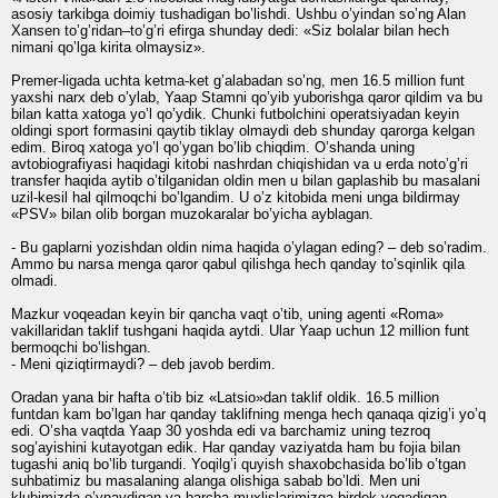
asosiy tarkibga doimiy tushadigan bo’lishdi. Ushbu o’yindan so’ng Alan
Xansen to’g’ridan–to’g’ri efirga shunday dedi: «Siz bolalar bilan hech
nimani qo’lga kirita olmaysiz».
Premer-ligada uchta ketma-ket g’alabadan so’ng, men 16.5 million funt
yaxshi narx deb o’ylab, Yaap Stamni qo’yib yuborishga qaror qildim va bu
bilan katta xatoga yo’l qo’ydik. Chunki futbolchini operatsiyadan keyin
oldingi sport formasini qaytib tiklay olmaydi deb shunday qarorga kelgan
edim. Biroq xatoga yo’l qo’ygan bo’lib chiqdim. O’shanda uning
avtobiografiyasi haqidagi kitobi nashrdan chiqishidan va u erda noto’g’ri
transfer haqida aytib o’tilganidan oldin men u bilan gaplashib bu masalani
uzil-kesil hal qilmoqchi bo’lgandim. U o’z kitobida meni unga bildirmay
«PSV» bilan olib borgan muzokaralar bo’yicha ayblagan.
- Bu gaplarni yozishdan oldin nima haqida o’ylagan eding? – deb so’radim.
Ammo bu narsa menga qaror qabul qilishga hech qanday to’sqinlik qila
olmadi.
Mazkur voqeadan keyin bir qancha vaqt o’tib, uning agenti «Roma»
vakillaridan taklif tushgani haqida aytdi. Ular Yaap uchun 12 million funt
bermoqchi bo’lishgan.
- Meni qiziqtirmaydi? – deb javob berdim.
Oradan yana bir hafta o’tib biz «Latsio»dan taklif oldik. 16.5 million
funtdan kam bo’lgan har qanday taklifning menga hech qanaqa qizig’i yo’q
edi. O’sha vaqtda Yaap 30 yoshda edi va barchamiz uning tezroq
sog’ayishini kutayotgan edik. Har qanday vaziyatda ham bu fojia bilan
tugashi aniq bo’lib turgandi. Yoqilg’i quyish shaxobchasida bo’lib o’tgan
suhbatimiz bu masalaning alanga olishiga sabab bo’ldi. Men uni
klubimizda o’ynaydigan va barcha muxlislarimizga birdek yoqadigan