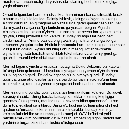
maqtov va tanbeh oralig’ida yashasada, ularning hech birini ko’ngliga
yaqin olmas edi.
Omad kelganidan ham, omadsizlikda ham nimani kanda qilmaslik kerak, -
albatta mashg’ulotlarnida. Doimiy ishlash, oldinga qo’ygan talablarga
e’tibor qaratish, aniq maqsad va vazifalarga qarab qadam tashlash, har
doim yaxshi natijani qo’lga kiritishimizga yordam bergan. Agarda
«Yunayted»ning birorta o’yinchisi ustma-ust bir necha bor «pand» berib
qo’ysa, uning jazavasi tutib ketardi. Bunday holatga ular hech ham
chidolmasdilar. Ammo ba’zida eng yaxshi o’yinchilar o’zlariga bo’lgan
ishonchni yo’qotar edilar. Hattoki Kantonada ham o’z kuchiga ishonmaslik
xuruji tutib qolardi. Aynan shuning uchun mashg’ulotlar davomida
o’yinchining hatti-harakati sinchiklab tekshirilardi va umumiy guruhga
qo’shilib, murabbiylar shtabidan tegishli ko’rsatma olardi.
Men ishlagan o’yinchilar orasidan faqatgina Devid Bekxem, o’z xatolari
ta’siriga kirib qolmasdi. U hayotida o’ynagan eng yomon o’yinida ham
o’zini oqlab chiqardi. Devid oxirigacha o’zini himoya qilardi. Bunday
qobiliyat unga atrofidagilar ta’sirida paydo bo’lganmi yoki yo’qmi buni
bilolmadim-u, ammo u yomon o’ynaganini hech qachon tan olmasdi.
Men esa uning bunday qobiliyatiga tan bermay ilojim yo’q edi. Bu ajoyib
xususiyat edida. Uning harakatlaridagi xatoliklar sonining ko’pligiga
qaramay (uning emas, mening nuqtai nazarim bilan qaraganda), u har
doim to’p egallashga intilardi. Uning o’z kuchiga bo’lgan ishonchi hech
qachon so’nmasdi. Lekin shuni tan olish kerakki, bunday xususiyat
ko’plab futbolchilar va murabbiylarda mavjud. OAV bo’ladimi yoki
muxlislarmi - kim bo’lishidan qat’iy nazar, jamoatning nigohi hattoki sen
yashirinib turgan zirxni ham teshib o’tishga qodir.