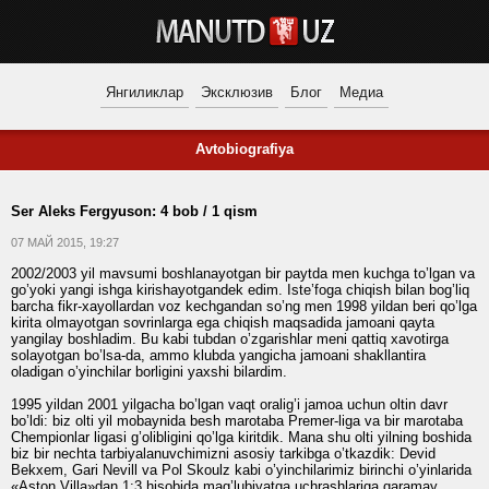
Янгиликлар
Эксклюзив
Блог
Медиа
Avtobiografiya
Ser Aleks Fergyuson: 4 bob / 1 qism
07 МАЙ 2015, 19:27
2002/2003 yil mavsumi boshlanayotgan bir paytda men kuchga to’lgan va
go’yoki yangi ishga kirishayotgandek edim. Iste’foga chiqish bilan bog’liq
barcha fikr-xayollardan voz kechgandan so’ng men 1998 yildan beri qo’lga
kirita olmayotgan sovrinlarga ega chiqish maqsadida jamoani qayta
yangilay boshladim. Bu kabi tubdan o’zgarishlar meni qattiq xavotirga
solayotgan bo’lsa-da, ammo klubda yangicha jamoani shakllantira
oladigan o’yinchilar borligini yaxshi bilardim.
1995 yildan 2001 yilgacha bo’lgan vaqt oralig’i jamoa uchun oltin davr
bo’ldi: biz olti yil mobaynida besh marotaba Premer-liga va bir marotaba
Chempionlar ligasi g’olibligini qo’lga kiritdik. Mana shu olti yilning boshida
biz bir nechta tarbiyalanuvchimizni asosiy tarkibga o’tkazdik: Devid
Bekxem, Gari Nevill va Pol Skoulz kabi o’yinchilarimiz birinchi o’yinlarida
«Aston Villa»dan 1:3 hisobida mag’lubiyatga uchrashlariga qaramay,