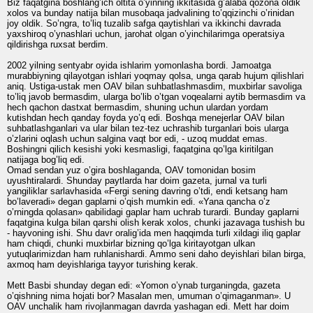
Biz faqatgina boshlang’ich oltita o’yinning ikkitasida g’alaba qozona oldik
xolos va bunday natija bilan musobaqa jadvalining to’qqizinchi o’rinidan
joy oldik. So’ngra, to’liq tuzalib safga qaytishlari va ikkinchi davrada
yaxshiroq o’ynashlari uchun, jarohat olgan o’yinchilarimga operatsiya
qildirishga ruxsat berdim.
2002 yilning sentyabr oyida ishlarim yomonlasha bordi. Jamoatga
murabbiyning qilayotgan ishlari yoqmay qolsa, unga qarab hujum qilishlari
aniq. Ustiga-ustak men OAV bilan suhbatlashmasdim, muxbirlar savoliga
to’liq javob bermasdim, ularga bo’lib o’tgan voqealarni aytib bermasdim va
hech qachon dastxat bermasdim, shuning uchun ulardan yordam
kutishdan hech qanday foyda yo’q edi. Boshqa menejerlar OAV bilan
suhbatlashganlari va ular bilan tez-tez uchrashib turganlari bois ularga
o’zlarini oqlash uchun salgina vaqt bor edi, - uzoq muddat emas.
Boshingni qilich kesishi yoki kesmasligi, faqatgina qo’lga kiritilgan
natijaga bog’liq edi.
Omad sendan yuz o’gira boshlaganda, OAV tomonidan bosim
uyushtiralardi. Shunday paytlarda har doim gazeta, jurnal va turli
yangiliklar sarlavhasida «Fergi sening davring o’tdi, endi ketsang ham
bo’laveradi» degan gaplarni o’qish mumkin edi. «Yana qancha o’z
o’rningda qolasan» qabilidagi gaplar ham uchrab turardi. Bunday gaplarni
faqatgina kulga bilan qarshi olish kerak xolos, chunki jazavaga tushish bu
- hayvoning ishi. Shu davr oralig’ida men haqqimda turli xildagi iliq gaplar
ham chiqdi, chunki muxbirlar bizning qo’lga kiritayotgan ulkan
yutuqlarimizdan ham ruhlanishardi. Ammo seni daho deyishlari bilan birga,
axmoq ham deyishlariga tayyor turishing kerak.
Mett Basbi shunday degan edi: «Yomon o’ynab turganingda, gazeta
o’qishning nima hojati bor? Masalan men, umuman o’qimaganman». U
OAV unchalik ham rivojlanmagan davrda yashagan edi. Mett har doim