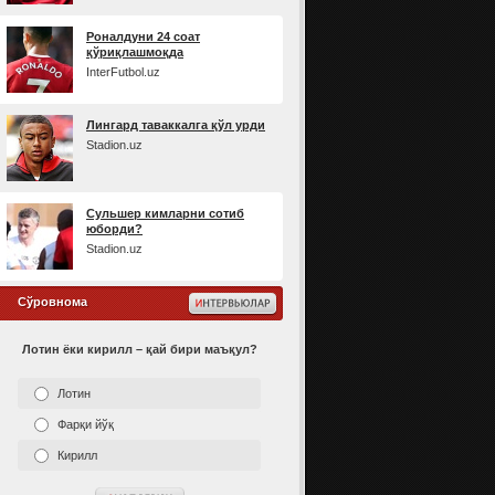
Роналдуни 24 соат
қўриқлашмоқда
InterFutbol.uz
Лингард таваккалга қўл урди
Stadion.uz
Сульшер кимларни сотиб
юборди?
Stadion.uz
Сўровнома
Лотин ёки кирилл – қай бири маъқул?
Лотин
Фарқи йўқ
Кирилл