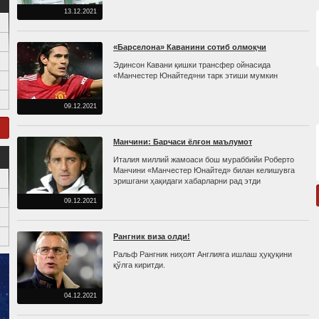
13.12.2021
«Барселона» Каванини сотиб олмоқчи
Эдинсон Кавани қишки трансфер ойнасида
«Манчестер Юнайтед»ни тарк этиши мумкин
09.12.2021
Манчини: Барчаси ёлғон маълумот
Италия миллий жамоаси бош мураббийи Роберто
Манчини «Манчестер Юнайтед» билан келишувга
эришгани ҳақидаги хабарларни рад этди
09.12.2021
Рангник виза олди!
Ральф Рангник ниҳоят Англияга ишлаш ҳуқуқини
қўлга киритди.
04.12.2021