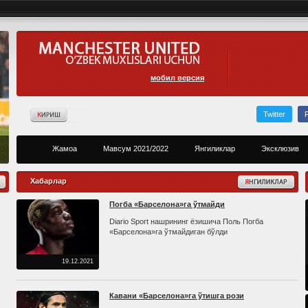
мобил версия
Twitter
Жамоа
Мавсум 2021/2022
Янгиликлар
Эксклюзив
Хабарлар
Погба «Барселона»га ўтмайди
Diario Sport нашрининг ёзишича Поль Погба
«Барселона»га ўтмайдиган бўлди
19.12.2021
Кавани «Барселона»га ўтишга рози