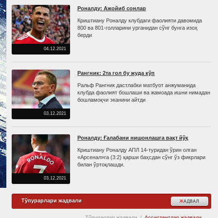
Роналду: Ажойиб сонлар
Криштиану Роналду клубдаги фаолияти давомида
800 ва 801-голларини урганидан сўнг бунга изоҳ
берди
04.12.2021
Рангник: 2та гол бу жуда кўп
Ральф Рангник дастлабки матбуот анжуманида
клубда фаолият бошлаши ва жамоада ишни нимадан
бошламоқчи эканини айтди
03.12.2021
Роналду: Ғалабани нишонлашга вақт йўқ
Криштиану Роналду АПЛ 14-туридан ўрин олган
«Арсенал»га (3:2) қарши баҳсдан сўнг ўз фикрлари
билан ўртоқлашди.
03.12.2021
Тўпурарлари жадвали
Тўпурарлар жадвали
/
Ассистентлар жадвали