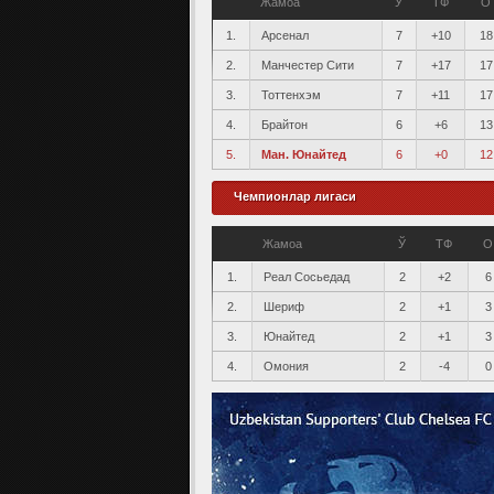
Жамоа
Ў
ТФ
О
1.
Арсенал
7
+10
18
2.
Манчестер Сити
7
+17
17
3.
Тоттенхэм
7
+11
17
4.
Брайтон
6
+6
13
5.
Ман. Юнайтед
6
+0
12
Чемпионлар лигаси
Жамоа
Ў
ТФ
О
1.
Реал Сосьедад
2
+2
6
2.
Шериф
2
+1
3
3.
Юнайтед
2
+1
3
4.
Омония
2
-4
0