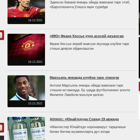
Эдинсон Кавани январь ойида жамоани тарк этиб,
«Барселона»га ўтишга яқин турибди
19.12.2021
«МЮ» Франк Кессье учун асосий даъвогар
Франк Кессье жорий мавсум якунида клубни тарк
этиши деярли ойдинлашган
19.12.2021
Марсьяль январда клубни тарк этмоқчи
Антони Марсьяль январь ойида жамоани тарк
этишни истамоқда. Бу ҳақда футболчининг агенти
Филиппе Ламболи маълум қилган
13.12.2021
Athletic: «Юнайтед»да Cовид-19 авжида
«Манчестер Юнайтед» коронавирус тарқалиши
билан боғлиқ муаммоларга дуч келди