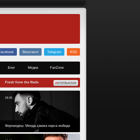
Facebook
Вконтакте
Telegram
RSS
Блог
Медиа
FanZone
Fresh from the Reds
29.06
Фернандеш: Менда ҳамма нарса жойида