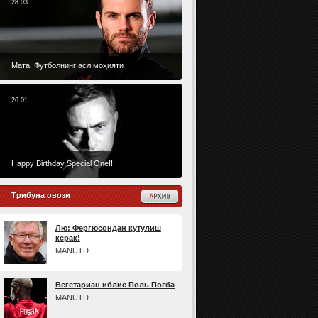
28.03
Мата: Футболнинг асл моҳияти
26.01
Happy Birthday Special One!!!
Трибуна овози
Лю: Фергюсондан қутулиш
керак!
MANUTD
Вегетариан иблис Поль Погба
MANUTD